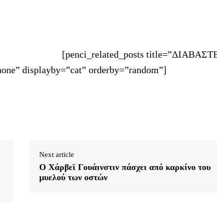
[penci_related_posts title=”ΔΙΑΒΑΣΤ
one” displayby=”cat” orderby=”random”]
Next article
Ο Χάρβεϊ Γουάινστιν πάσχει από καρκίνο του
μυελού των οστών