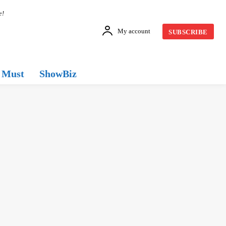
e!
My account
SUBSCRIBE
Must
ShowBiz