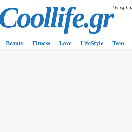
Coollife.gr
Living Lif
Beauty
Fitness
Love
LifeStyle
Teen