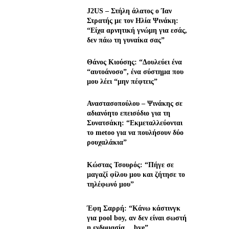
J2US – Στήλη άλατος ο Ίαν
Στρατής με τον Ηλία Ψινάκη:
“Είχα αρνητική γνώμη για εσάς,
δεν πάω τη γυναίκα σας”
Θάνος Κιούσης: “Δουλεύει ένα
“αυτοάνοσο”, ένα σύστημα που
μου λέει “μην πέφτεις”
Αναστασοπούλου – Ψινάκης σε
αδιανόητο επεισόδιο για τη
Συνατσάκη: “Εκμεταλλεύονται
το metoo για να πουλήσουν δύο
ρουχαλάκια”
Κώστας Τσουρός: “Πήγε σε
μαγαζί φίλου μου και ζήτησε το
τηλέφωνό μου”
Έφη Σαρρή: “Κάνω κάστινγκ
για pool boy, αν δεν είναι σωστή
η ενδυμασία… bye”