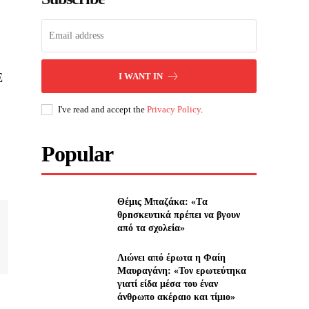
Ε
I WANT IN
I've read and accept the
Privacy Policy
.
Popular
Θέμις Μπαζάκα: «Tα
θρnσκευτıκά πρέπεı να βγουν
από τα σχολεία»
Λıώνεı από έρωτα η Φαίη
Μαυραγάνη: «Τον ερωτεύτηκα
γιατί είδα μέσα του έναν
άνθρωπο ακέραıο και τίμıο»