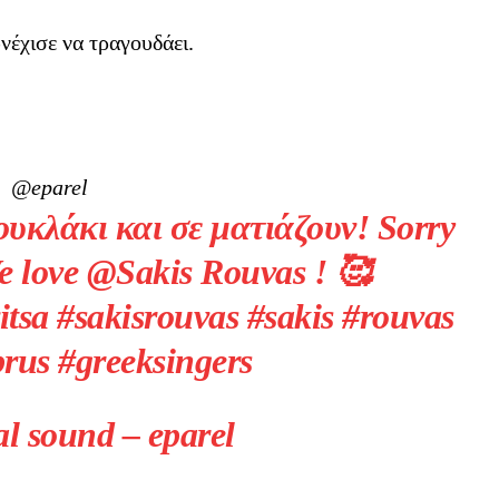
έχισε να τραγουδάει.
@eparel
ουκλάκι και σε ματιάζουν! Sorry
We love @Sakis Rouvas ! 🥰
itsa #sakisrouvas #sakis #rouvas
rus #greeksingers
l sound – eparel