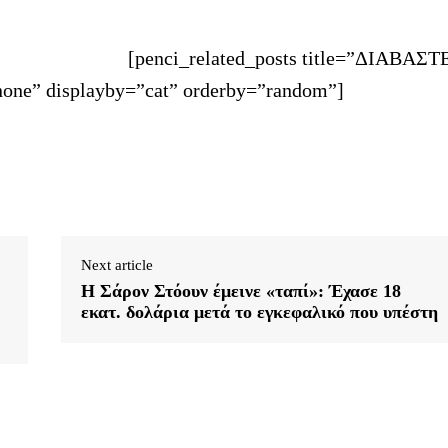
[penci_related_posts title=”ΔΙΑΒΑΣΤ
one” displayby=”cat” orderby=”random”]
Next article
Η Σάρον Στόουν έμεινε «ταπί»: Έχασε 18
εκατ. δολάρια μετά το εγκεφαλικό που υπέστη