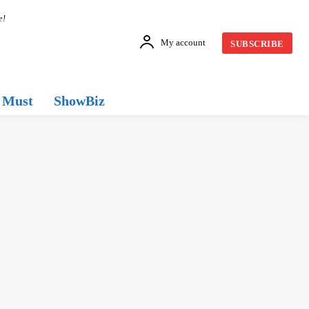
e!
My account
SUBSCRIBE
Must
ShowBiz