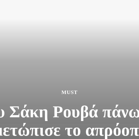
MUST
υ Σάκη Ρουβά πάνω
μετώπισε το απρόοπ