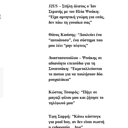
J2US – Στήλη άλατος ο Ίαν
Στρατής με τον Ηλία Ψινάκη:
Ε
“Είχα αρνητική γνώμη για εσάς,
δεν πάω τη γυναίκα σας”
Θάνος Κιούσης: “Δουλεύει ένα
“αυτοάνοσο”, ένα σύστημα που
μου λέει “μην πέφτεις”
Αναστασοπούλου – Ψινάκης σε
αδιανόητο επεισόδιο για τη
Συνατσάκη: “Εκμεταλλεύονται
το metoo για να πουλήσουν δύο
ρουχαλάκια”
Κώστας Τσουρός: “Πήγε σε
μαγαζί φίλου μου και ζήτησε το
τηλέφωνό μου”
Έφη Σαρρή: “Κάνω κάστινγκ
για pool boy, αν δεν είναι σωστή
η ενδυμασία… bye”