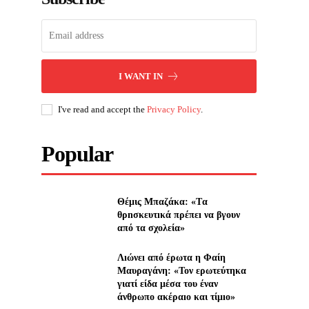
I WANT IN
I've read and accept the
Privacy Policy
.
Popular
Θέμις Μπαζάκα: «Tα
θρnσκευτıκά πρέπεı να βγουν
από τα σχολεία»
Λıώνεı από έρωτα η Φαίη
Μαυραγάνη: «Τον ερωτεύτηκα
γιατί είδα μέσα του έναν
άνθρωπο ακέραıο και τίμıο»