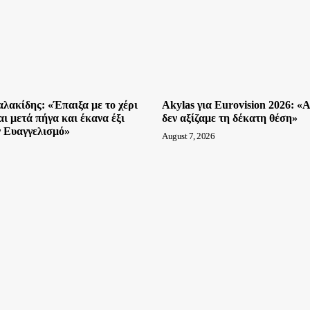
λακίδης: «Έπαιξα με το χέρι
Akylas για Eurovision 2026: «
αι μετά πήγα και έκανα έξι
δεν αξίζαμε τη δέκατη θέση»
 Ευαγγελισμό»
August 7, 2026