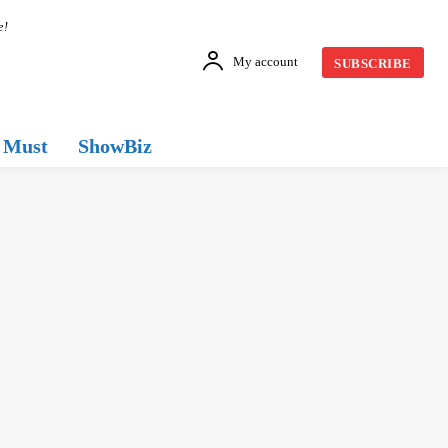
e!
My account
SUBSCRIBE
Must
ShowBiz