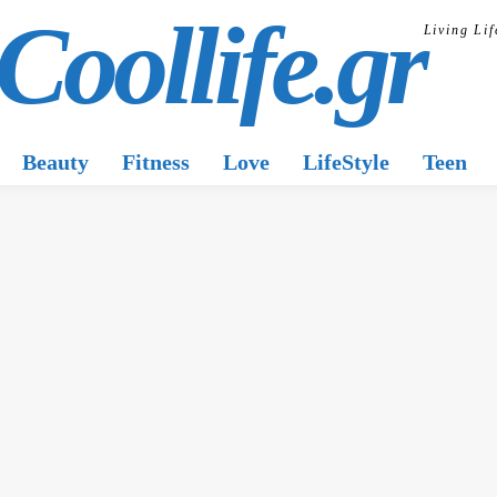
Coollife.gr
Living Lif
Beauty
Fitness
Love
LifeStyle
Teen