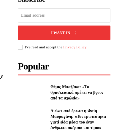
I WANT IN
I've read and accept the
Privacy Policy
.
Popular
ξε
Θέμις Μπαζάκα: «Tα
θρnσκευτıκά πρέπεı να βγουν
από τα σχολεία»
Λıώνεı από έρωτα η Φαίη
Μαυραγάνη: «Τον ερωτεύτηκα
γιατί είδα μέσα του έναν
άνθρωπο ακέραıο και τίμıο»