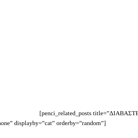
[penci_related_posts title=”ΔΙΑΒΑΣΤ
one” displayby=”cat” orderby=”random”]