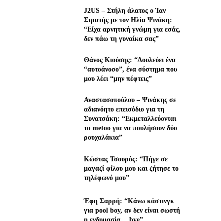
J2US – Στήλη άλατος ο Ίαν
Στρατής με τον Ηλία Ψινάκη:
“Είχα αρνητική γνώμη για εσάς,
δεν πάω τη γυναίκα σας”
Θάνος Κιούσης: “Δουλεύει ένα
“αυτοάνοσο”, ένα σύστημα που
μου λέει “μην πέφτεις”
Αναστασοπούλου – Ψινάκης σε
αδιανόητο επεισόδιο για τη
Συνατσάκη: “Εκμεταλλεύονται
το metoo για να πουλήσουν δύο
ρουχαλάκια”
Κώστας Τσουρός: “Πήγε σε
μαγαζί φίλου μου και ζήτησε το
τηλέφωνό μου”
Έφη Σαρρή: “Κάνω κάστινγκ
για pool boy, αν δεν είναι σωστή
η ενδυμασία… bye”