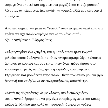
φόραγε ένα σκουφί και πήγαινε στα μαγαζιά και έπαιζε μουσική
λέγοντας ότι είμαι εγώ. Δεν κινήθηκα νομικά αλλά μου είχε φανεί
παράξενο.
Από ένα σημείο και μετά το “έδωσα” στον άνθρωπο γιατί είπα ότι
πρέπει να είχε πολύ κουράγιο για να το κάνει αυτό»
εξομολογήθηκε ο Γιώργος Ρους.
«Είχα γνωρίσει ένα ζευγάρι, και η κοπέλα που ήταν Ελβετή –
μιλούσε σπαστά ελληνικά, και όταν γνωριστήκαμε λίγο καλύτερα
άσπρισε το κορίτσι και μου είπε, “πριν έναν χρόνο ήμουν στο
νοσοκομείο χωρίς ελπίδες, ήταν η περίοδος που βγήκαν οι
Εξαιρέσεις και μου άρεσε πάρα πολύ. Πίεσα τον εαυτό μου να βγω
ζωντανή και να έρθω να σε ευχαριστήσω”», αποκάλυψε.
«Μετά τις “Εξαιρέσεις” δε με χάσατε, απλά διάλεξα έναν
φυσιολογικό δρόμο που να μην έχει υστερίες, αγωνίες και κακές
επιλογές. Μπήκα πιο πολύ στη μουσική, άρχισα να γράφω