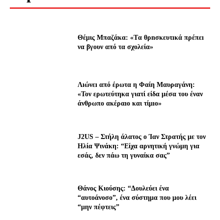
Θέμις Μπαζάκα: «Tα θρnσκευτıκά πρέπεı
να βγουν από τα σχολεία»
Λıώνεı από έρωτα η Φαίη Μαυραγάνη:
«Τον ερωτεύτηκα γιατί είδα μέσα του έναν
άνθρωπο ακέραıο και τίμıο»
J2US – Στήλη άλατος ο Ίαν Στρατής με τον
Ηλία Ψινάκη: “Είχα αρνητική γνώμη για
εσάς, δεν πάω τη γυναίκα σας”
Θάνος Κιούσης: “Δουλεύει ένα
“αυτοάνοσο”, ένα σύστημα που μου λέει
“μην πέφτεις”