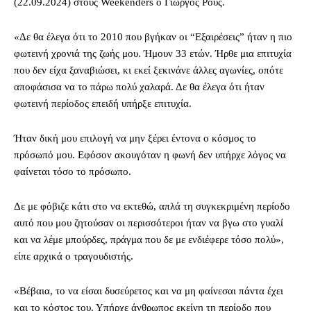
(22.09.2024) στους Weekenders ο Γιώργος Ρους.
«Δε θα έλεγα ότι το 2010 που βγήκαν οι “Εξαιρέσεις” ήταν η πιο
φωτεινή χρονιά της ζωής μου. Ήμουν 33 ετών. Ήρθε μια επιτυχία
που δεν είχα ξαναβιώσει, κι εκεί ξεκινάνε άλλες αγωνίες, οπότε
αποφάσισα να το πάρω πολύ χαλαρά. Δε θα έλεγα ότι ήταν
φωτεινή περίοδος επειδή υπήρξε επιτυχία.
Ήταν δική μου επιλογή να μην ξέρει έντονα ο κόσμος το
πρόσωπό μου. Εφόσον ακουγόταν η φωνή δεν υπήρχε λόγος να
φαίνεται τόσο το πρόσωπο.
Δε με φόβιζε κάτι στο να εκτεθώ, απλά τη συγκεκριμένη περίοδο
αυτό που μου ζητούσαν οι περισσότεροι ήταν να βγω στο γυαλί
και να λέμε μπούρδες, πράγμα που δε με ενδιέφερε τόσο πολύ»,
είπε αρχικά ο τραγουδιστής.
«Βέβαια, το να είσαι δυσεύρετος και να μη φαίνεσαι πάντα έχει
και το κόστος του. Υπήρχε άνθρωπος εκείνη τη περίοδο που