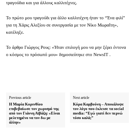
τραγούδια και για άλλους καλλιτέχνες.
Το πρώτο μου τραγούδι για άλλο καλλιτέχνη ήταν το “Ένα φιλί”
για τη Χάρις Αλεξίου σε συνεργασία με τον Νίκο Μωραΐτη»,
κατέληξε.
To άρθρο Γιώργος Ρους: «Ήταν επιλογή μου να μην ξέρει έντονα
ο κόσμος το πρόσωπό μου» δημοσιεύτηκε στο NewsIT .
Previous article
Next article
Η Μαρία Κορινθίου
Κόρα Καρβούνη – Αποκάλυψε
επιβεβαίωσε τον χωρισμό της
τον λόγο που έκλεισε τα social
από τον Γιάννη Αϊβάζη: «Είναι
media: “Εγώ γιατί δεν περνώ
μελετημένο να τον δω με
τόσο καλά;”
άλλην»