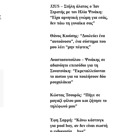
J2US – Στήλη άλατος ο Ίαν
Στρατής με τον Ηλία Ψινάκη:
Ε
“Είχα αρνητική γνώμη για εσάς,
δεν πάω τη γυναίκα σας”
Θάνος Κιούσης: “Δουλεύει ένα
“αυτοάνοσο”, ένα σύστημα που
μου λέει “μην πέφτεις”
Αναστασοπούλου – Ψινάκης σε
αδιανόητο επεισόδιο για τη
Συνατσάκη: “Εκμεταλλεύονται
το metoo για να πουλήσουν δύο
ρουχαλάκια”
Κώστας Τσουρός: “Πήγε σε
μαγαζί φίλου μου και ζήτησε το
τηλέφωνό μου”
Έφη Σαρρή: “Κάνω κάστινγκ
για pool boy, αν δεν είναι σωστή
η ενδυμασία… bye”