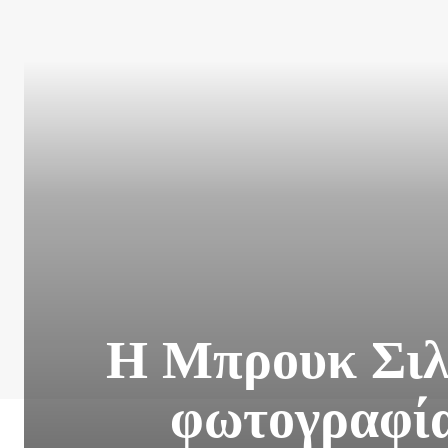
H Mπρουκ Σιλν
φωτογραφία