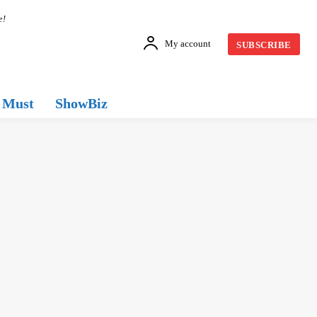
e!
My account
SUBSCRIBE
Must
ShowBiz