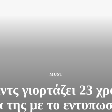
MUST
τς γιορτάζει 23 χρ
 της με το εντυπωσ