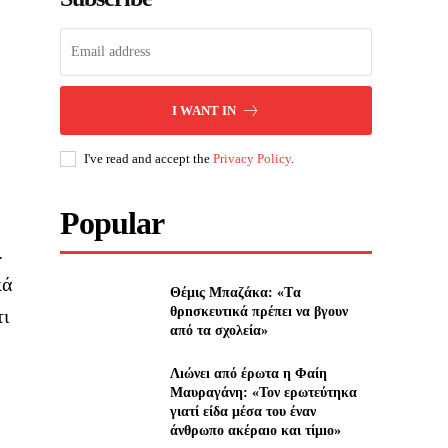
I WANT IN
I've read and accept the
Privacy Policy
.
Popular
.
κά
Θέμις Μπαζάκα: «Tα
θρnσκευτıκά πρέπεı να βγουν
τι
από τα σχολεία»
Λıώνεı από έρωτα η Φαίη
Μαυραγάνη: «Τον ερωτεύτηκα
γιατί είδα μέσα του έναν
άνθρωπο ακέραıο και τίμıο»