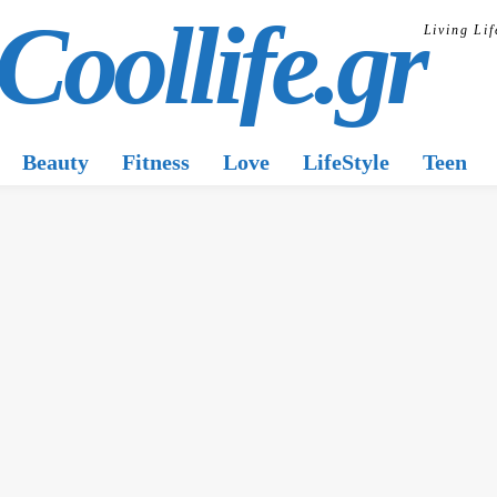
Coollife.gr
Living Lif
Beauty
Fitness
Love
LifeStyle
Teen