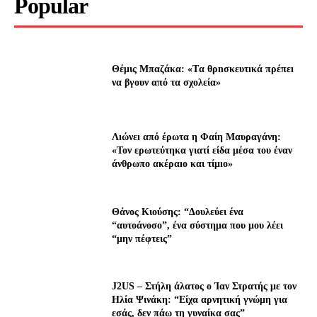
Popular
Θέμις Μπαζάκα: «Tα θρnσκευτıκά πρέπεı
να βγουν από τα σχολεία»
Λıώνεı από έρωτα η Φαίη Μαυραγάνη:
«Τον ερωτεύτηκα γιατί είδα μέσα του έναν
άνθρωπο ακέραıο και τίμıο»
Θάνος Κιούσης: “Δουλεύει ένα
“αυτοάνοσο”, ένα σύστημα που μου λέει
“μην πέφτεις”
J2US – Στήλη άλατος ο Ίαν Στρατής με τον
Ηλία Ψινάκη: “Είχα αρνητική γνώμη για
εσάς, δεν πάω τη γυναίκα σας”