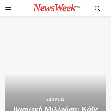
NewsWeek
PRO
SHOWBIZ
Βασιλική Μιλλούση: Κάθε