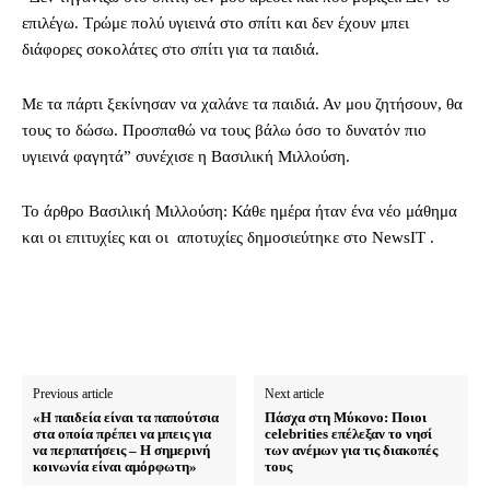
επιλέγω. Τρώμε πολύ υγιεινά στο σπίτι και δεν έχουν μπει
διάφορες σοκολάτες στο σπίτι για τα παιδιά.
Με τα πάρτι ξεκίνησαν να χαλάνε τα παιδιά. Αν μου ζητήσουν, θα
τους το δώσω. Προσπαθώ να τους βάλω όσο το δυνατόν πιο
υγιεινά φαγητά” συνέχισε η Βασιλική Μιλλούση.
To άρθρο Βασιλική Μιλλούση: Κάθε ημέρα ήταν ένα νέο μάθημα
και οι επιτυχίες και οι αποτυχίες δημοσιεύτηκε στο NewsIT .
Previous article
Next article
«Η παιδεία είναι τα παπούτσια
Πάσχα στη Μύκονο: Ποιοι
στα οποία πρέπει να μπεις για
celebrities επέλεξαν το νησί
να περπατήσεις – Η σημερινή
των ανέμων για τις διακοπές
κοινωνία είναι αμόρφωτη»
τους