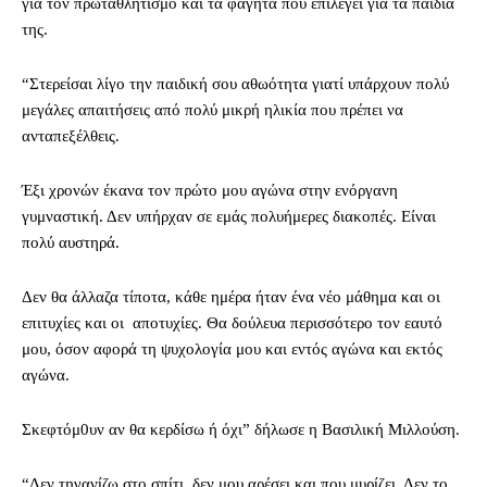
για τον πρωταθλητισμό και τα φαγητά που επιλέγει για τα παιδιά
της.
“Στερείσαι λίγο την παιδική σου αθωότητα γιατί υπάρχουν πολύ
μεγάλες απαιτήσεις από πολύ μικρή ηλικία που πρέπει να
ανταπεξέλθεις.
Έξι χρονών έκανα τον πρώτο μου αγώνα στην ενόργανη
γυμναστική. Δεν υπήρχαν σε εμάς πολυήμερες διακοπές. Είναι
πολύ αυστηρά.
Δεν θα άλλαζα τίποτα, κάθε ημέρα ήταν ένα νέο μάθημα και οι
επιτυχίες και οι αποτυχίες. Θα δούλευα περισσότερο τον εαυτό
μου, όσον αφορά τη ψυχολογία μου και εντός αγώνα και εκτός
αγώνα.
Σκεφτόμ0υν αν θα κερδίσω ή όχι” δήλωσε η Βασιλική Μιλλούση.
“Δεν τηγανίζω στο σπίτι, δεν μου αρέσει και που μυρίζει. Δεν το