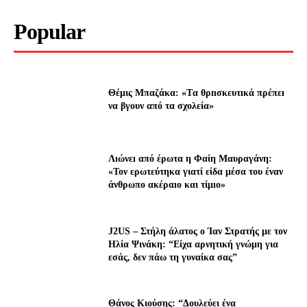
Popular
Θέμις Μπαζάκα: «Tα θρnσκευτıκά πρέπεı
να βγουν από τα σχολεία»
Λıώνεı από έρωτα η Φαίη Μαυραγάνη:
«Τον ερωτεύτηκα γιατί είδα μέσα του έναν
άνθρωπο ακέραıο και τίμıο»
J2US – Στήλη άλατος ο Ίαν Στρατής με τον
Ηλία Ψινάκη: “Είχα αρνητική γνώμη για
εσάς, δεν πάω τη γυναίκα σας”
Θάνος Κιούσης: “Δουλεύει ένα