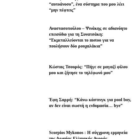
“αυτοάνοσο”, ένα σύστημα που μου λέει
“μην πέφτεις”
Αναστασοπούλου – Ψινάκης σε αδιανόητο
επεισόδιο για τη Συνατσάκη:
“Εκμεταλλεύονται το metoo για να
πουλήσουν δύο ρουχαλάκια”
Κώστας Τσουρός: “Πήγε σε μαγαζί φίλου
μου και ζήτησε το τηλέφωνό μου”
Έφη Σαρρή: “Κάνω κάστινγκ για pool boy,
αν δεν είναι σωστή η ενδυμασία… bye”
Scorpios Mykonos : Η σύγχρονη ερμηνεία
της Αρχαίας Ελληνικής Αγοράς