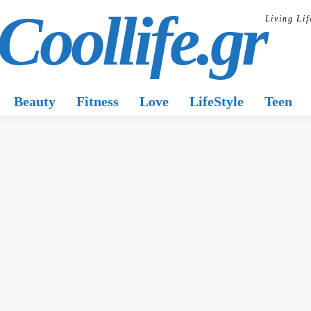
Coollife.gr
Living Lif
Beauty
Fitness
Love
LifeStyle
Teen