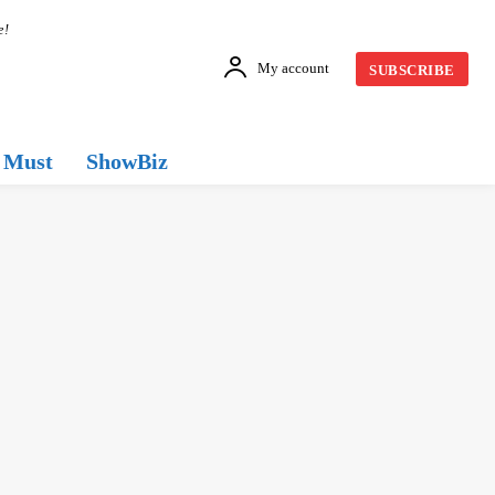
e!
My account
SUBSCRIBE
Must
ShowBiz