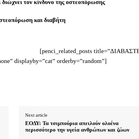
 διώχνει τον κίνδυνο της οστεοπόρωσης
οστεοπόρωση και διαβήτη
[penci_related_posts title=”ΔΙΑΒΑΣΤ
one” displayby=”cat” orderby=”random”]
Next article
ΕΟΔΥ: Τα τσιμπούρια απειλούν ολοένα
περισσότερο την υγεία ανθρώπων και ζώων