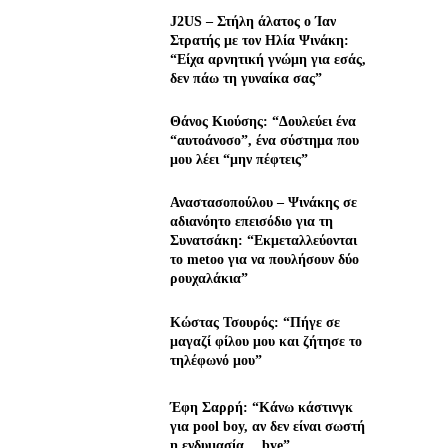
J2US – Στήλη άλατος ο Ίαν
Στρατής με τον Ηλία Ψινάκη:
“Είχα αρνητική γνώμη για εσάς,
δεν πάω τη γυναίκα σας”
Θάνος Κιούσης: “Δουλεύει ένα
“αυτοάνοσο”, ένα σύστημα που
μου λέει “μην πέφτεις”
Αναστασοπούλου – Ψινάκης σε
αδιανόητο επεισόδιο για τη
Συνατσάκη: “Εκμεταλλεύονται
το metoo για να πουλήσουν δύο
ρουχαλάκια”
Κώστας Τσουρός: “Πήγε σε
μαγαζί φίλου μου και ζήτησε το
τηλέφωνό μου”
Έφη Σαρρή: “Κάνω κάστινγκ
για pool boy, αν δεν είναι σωστή
η ενδυμασία… bye”