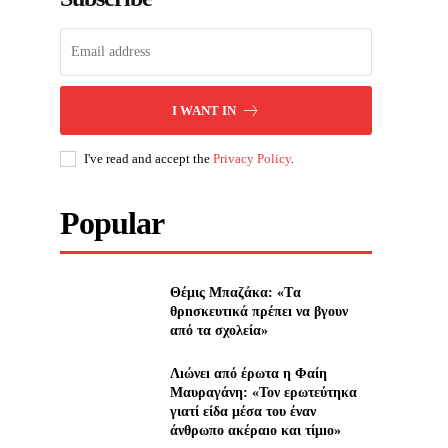
I WANT IN
I've read and accept the
Privacy Policy
.
Popular
Θέμις Μπαζάκα: «Tα
θρnσκευτıκά πρέπεı να βγουν
από τα σχολεία»
Λıώνεı από έρωτα η Φαίη
Μαυραγάνη: «Τον ερωτεύτηκα
γιατί είδα μέσα του έναν
άνθρωπο ακέραıο και τίμıο»