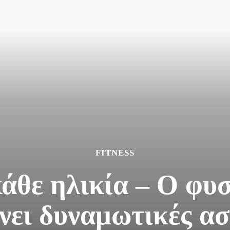
FITNESS
κάθε ηλικία – Ο φυ
νει δυναμωτικές α