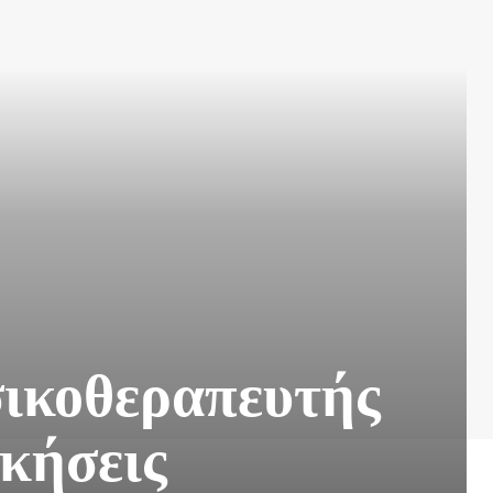
σικοθεραπευτής
σκήσεις