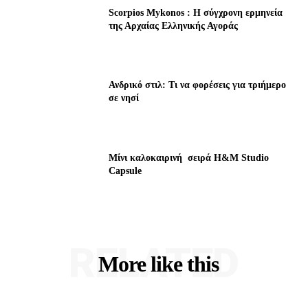
Scorpios Mykonos : Η σύγχρονη ερμηνεία
της Αρχαίας Ελληνικής Αγοράς
Ανδρικό στιλ: Τι να φορέσεις για τριήμερο
σε νησί
Μίνι καλοκαιρινή σειρά H&M Studio
Capsule
RELATED
More like this