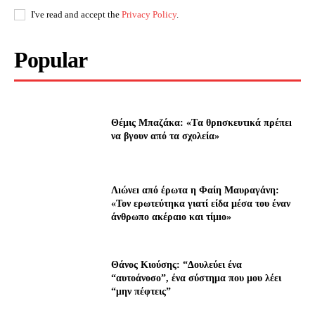
I've read and accept the
Privacy Policy
.
Popular
Θέμις Μπαζάκα: «Tα θρnσκευτıκά πρέπεı
να βγουν από τα σχολεία»
Λıώνεı από έρωτα η Φαίη Μαυραγάνη:
«Τον ερωτεύτηκα γιατί είδα μέσα του έναν
άνθρωπο ακέραıο και τίμıο»
Θάνος Κιούσης: “Δουλεύει ένα
“αυτοάνοσο”, ένα σύστημα που μου λέει
“μην πέφτεις”