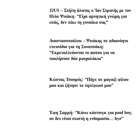
J2US – Στήλη άλατος ο Ίαν Στρατής με τον
Ηλία Ψινάκη: “Είχα αρνητική γνώμη για
εσάς, δεν πάω τη γυναίκα σας”
Αναστασοπούλου – Ψινάκης σε αδιανόητο
επεισόδιο για τη Συνατσάκη:
“Εκμεταλλεύονται το metoo για να
πουλήσουν δύο ρουχαλάκια”
Κώστας Τσουρός: “Πήγε σε μαγαζί φίλου
μου και ζήτησε το τηλέφωνό μου”
Έφη Σαρρή: “Κάνω κάστινγκ για pool boy,
αν δεν είναι σωστή η ενδυμασία… bye”