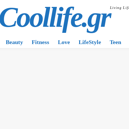
Coollife.gr
Living Lif
Beauty
Fitness
Love
LifeStyle
Teen