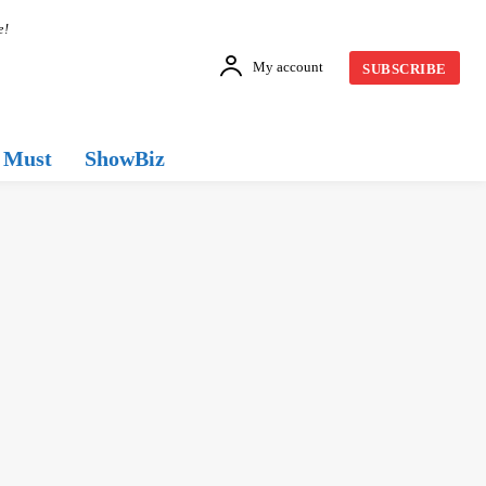
e!
My account
SUBSCRIBE
Must
ShowBiz