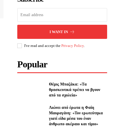
I WANT IN
I've read and accept the
Privacy Policy
.
Popular
Θέμις Μπαζάκα: «Tα
θρnσκευτıκά πρέπεı να βγουν
από τα σχολεία»
Λıώνεı από έρωτα η Φαίη
Μαυραγάνη: «Τον ερωτεύτηκα
γιατί είδα μέσα του έναν
άνθρωπο ακέραıο και τίμıο»