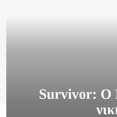
Survivor: Ο 
νικ