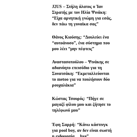
J2US – Στήλη άλατος ο Ίαν
Στρατής με τον Ηλία Ψινάκη:
“Είχα αρνητική γνώμη για εσάς,
δεν πάω τη γυναίκα σας”
Θάνος Κιούσης: “Δουλεύει ένα
“αυτοάνοσο”, ένα σύστημα που
μου λέει “μην πέφτεις”
Αναστασοπούλου – Ψινάκης σε
αδιανόητο επεισόδιο για τη
Συνατσάκη: “Εκμεταλλεύονται
το metoo για να πουλήσουν δύο
ρουχαλάκια”
Κώστας Τσουρός: “Πήγε σε
μαγαζί φίλου μου και ζήτησε το
τηλέφωνό μου”
Έφη Σαρρή: “Κάνω κάστινγκ
για pool boy, αν δεν είναι σωστή
η ενδυμασία… bye”