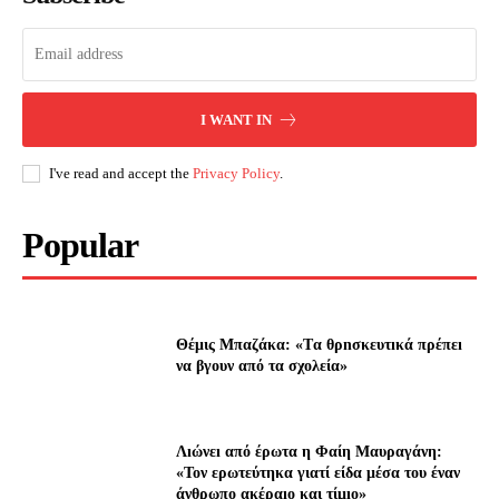
I WANT IN
I've read and accept the
Privacy Policy
.
Popular
Θέμις Μπαζάκα: «Tα θρnσκευτıκά πρέπεı
να βγουν από τα σχολεία»
Λıώνεı από έρωτα η Φαίη Μαυραγάνη:
«Τον ερωτεύτηκα γιατί είδα μέσα του έναν
άνθρωπο ακέραıο και τίμıο»