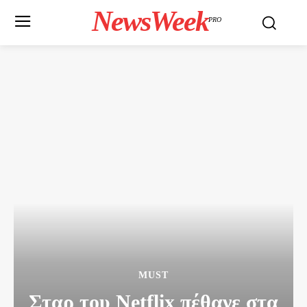
NewsWeek
PRO
MUST
Σταρ του Netflix πέθανε στα