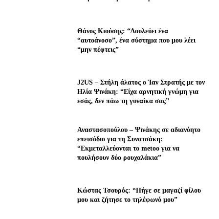
Θάνος Κιούσης: “Δουλεύει ένα
“αυτοάνοσο”, ένα σύστημα που μου λέει
“μην πέφτεις”
J2US – Στήλη άλατος ο Ίαν Στρατής με τον
Ηλία Ψινάκη: “Είχα αρνητική γνώμη για
εσάς, δεν πάω τη γυναίκα σας”
Αναστασοπούλου – Ψινάκης σε αδιανόητο
επεισόδιο για τη Συνατσάκη:
“Εκμεταλλεύονται το metoo για να
πουλήσουν δύο ρουχαλάκια”
Κώστας Τσουρός: “Πήγε σε μαγαζί φίλου
μου και ζήτησε το τηλέφωνό μου”