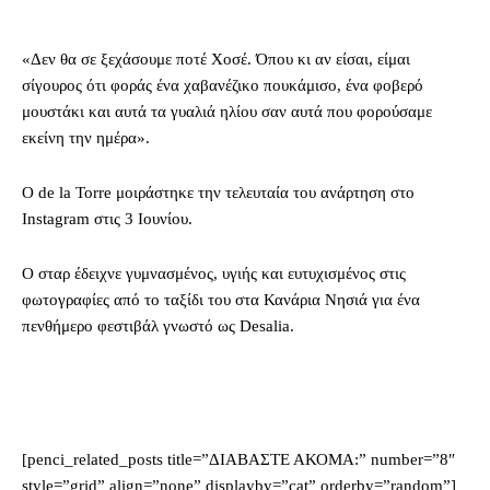
«Δεν θα σε ξεχάσουμε ποτέ Χοσέ. Όπου κι αν είσαι, είμαι
σίγουρος ότι φοράς ένα χαβανέζικο πουκάμισο, ένα φοβερό
μουστάκι και αυτά τα γυαλιά ηλίου σαν αυτά που φορούσαμε
εκείνη την ημέρα».
Ο de la Torre μοιράστηκε την τελευταία του ανάρτηση στο
Instagram στις 3 Ιουνίου.
Ο σταρ έδειχνε γυμνασμένος, υγιής και ευτυχισμένος στις
φωτογραφίες από το ταξίδι του στα Κανάρια Νησιά για ένα
πενθήμερο φεστιβάλ γνωστό ως Desalia.
[penci_related_posts title=”ΔΙΑΒΑΣΤΕ ΑΚΟΜΑ:” number=”8″
style=”grid” align=”none” displayby=”cat” orderby=”random”]