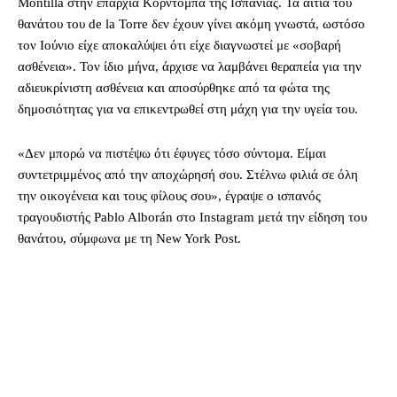
Montilla στην επαρχία Κόρντομπα της Ισπανίας. Τα αίτια του
θανάτου του de la Torre δεν έχουν γίνει ακόμη γνωστά, ωστόσο
τον Ιούνιο είχε αποκαλύψει ότι είχε διαγνωστεί με «σοβαρή
ασθένεια». Τον ίδιο μήνα, άρχισε να λαμβάνει θεραπεία για την
αδιευκρίνιστη ασθένεια και αποσύρθηκε από τα φώτα της
δημοσιότητας για να επικεντρωθεί στη μάχη για την υγεία του.
«Δεν μπορώ να πιστέψω ότι έφυγες τόσο σύντομα. Είμαι
συντετριμμένος από την αποχώρησή σου. Στέλνω φιλιά σε όλη
την οικογένεια και τους φίλους σου», έγραψε ο ισπανός
τραγουδιστής Pablo Alborán στο Instagram μετά την είδηση του
θανάτου, σύμφωνα με τη New York Post.