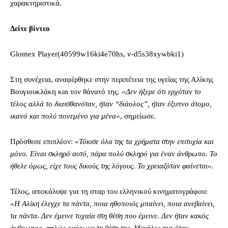
χαρακτηριστικά.
Δείτε βίντεο
Glomex Player(40599w16ki4e70hs, v-d5s38xywbki1)
Στη συνέχεια, αναφέρθηκε στην περιπέτεια της υγείας της Αλίκης
Βουγιουκλάκη και τον θάνατό της
. «Δεν ήξερε ότι ερχόταν το
τέλος αλλά το διαισθανόταν, ήταν “διάολος”, ήταν έξυπνο άτομο,
ικανό και πολύ πονεμένο για μένα»
, σημείωσε.
Πρόσθεσε επιπλέον:
«Τόκισε όλα της τα χρήματα στην επιτυχία και
μόνο. Είναι σκληρό αυτό, πάρα πολύ σκληρό για έναν άνθρωπο. Το
ήθελε όμως, είχε τους δικούς της λόγους. Το χρειαζόταν φαίνεται».
Τέλος, αποκάλυψε για τη σταρ του ελληνικού κινηματογράφου:
«Η Αλίκη έλεγχε τα πάντα, ποια ηθοποιός μπαίνει, ποια ανεβαίνει,
τα πάντα. Δεν έμεινε τυχαία στη θέση που έμεινε. Δεν ήταν κακός