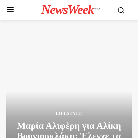
NewsWeek
PRO
LIFESTYLE
Μαρία Αλιφέρη για Αλίκη
Βουγιουκλάκη: Έλεγχε τα