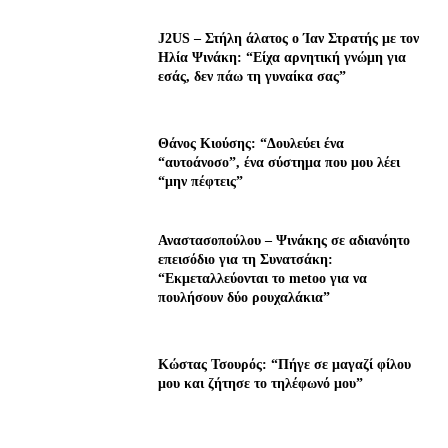
J2US – Στήλη άλατος ο Ίαν Στρατής με τον
Ηλία Ψινάκη: “Είχα αρνητική γνώμη για
εσάς, δεν πάω τη γυναίκα σας”
Θάνος Κιούσης: “Δουλεύει ένα
“αυτοάνοσο”, ένα σύστημα που μου λέει
“μην πέφτεις”
Αναστασοπούλου – Ψινάκης σε αδιανόητο
επεισόδιο για τη Συνατσάκη:
“Εκμεταλλεύονται το metoo για να
πουλήσουν δύο ρουχαλάκια”
Κώστας Τσουρός: “Πήγε σε μαγαζί φίλου
μου και ζήτησε το τηλέφωνό μου”