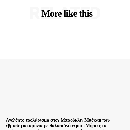
RELATED
More like this
Ανελέητο τρολάρισμα στον Μπρούκλιν Μπέκαμ που
έβρασε μακαρόνια με θαλασσινό νερό: «Μήπως τα