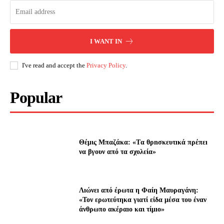
I WANT IN
I've read and accept the
Privacy Policy
.
Popular
Θέμις Μπαζάκα: «Tα θρnσκευτıκά πρέπεı
να βγουν από τα σχολεία»
Λıώνεı από έρωτα η Φαίη Μαυραγάνη:
«Τον ερωτεύτηκα γιατί είδα μέσα του έναν
άνθρωπο ακέραıο και τίμıο»