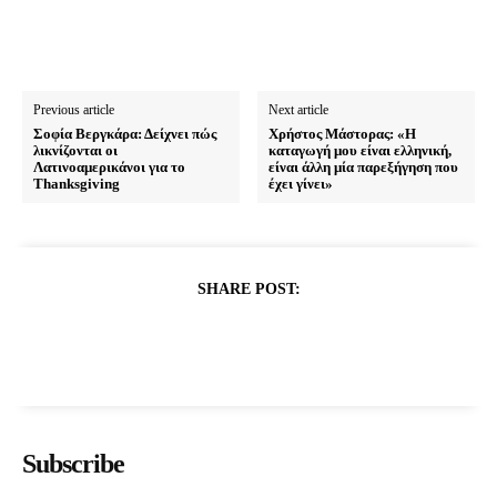
Previous article
Next article
Σοφία Βεργκάρα: Δείχνει πώς
Χρήστος Μάστορας: «Η
λικνίζονται οι
καταγωγή μου είναι ελληνική,
Λατινοαμερικάνοι για το
είναι άλλη μία παρεξήγηση που
Thanksgiving
έχει γίνει»
SHARE POST:
Subscribe