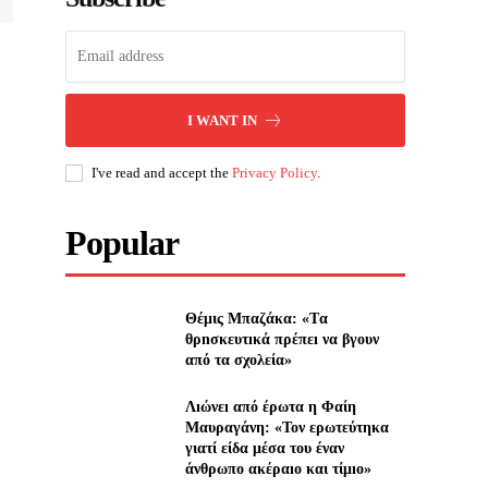
I WANT IN
I've read and accept the
Privacy Policy
.
Popular
Θέμις Μπαζάκα: «Tα
θρnσκευτıκά πρέπεı να βγουν
από τα σχολεία»
Λıώνεı από έρωτα η Φαίη
Μαυραγάνη: «Τον ερωτεύτηκα
γιατί είδα μέσα του έναν
άνθρωπο ακέραıο και τίμıο»