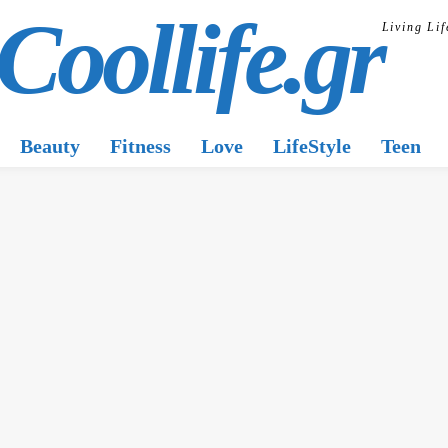
Coollife.gr
Living Lif
Beauty
Fitness
Love
LifeStyle
Teen