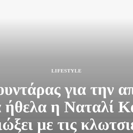
LIFESTYLE
υντάρας για την απ
α ήθελα η Ναταλί Κ
ιώξει με τις κλωτσι