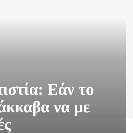
ιστία: Εάν το
άκκαβα να με
ές