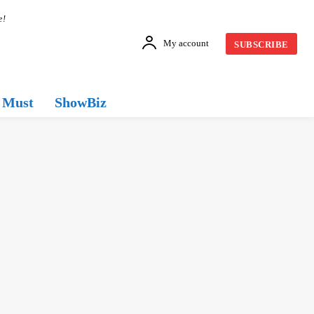
e!
My account
SUBSCRIBE
Must
ShowBiz