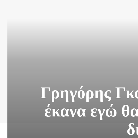
Γρηγόρης Γκο
έκανα εγώ θ
δ