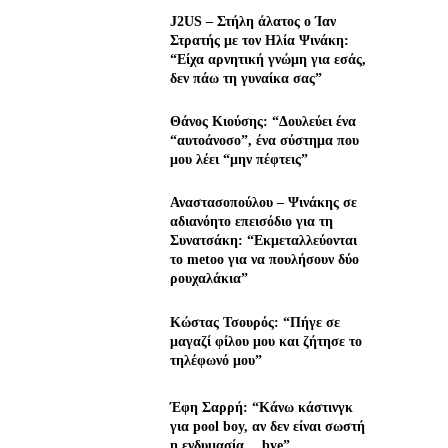
J2US – Στήλη άλατος ο Ίαν
Στρατής με τον Ηλία Ψινάκη:
“Είχα αρνητική γνώμη για εσάς,
δεν πάω τη γυναίκα σας”
Θάνος Κιούσης: “Δουλεύει ένα
“αυτοάνοσο”, ένα σύστημα που
μου λέει “μην πέφτεις”
Αναστασοπούλου – Ψινάκης σε
αδιανόητο επεισόδιο για τη
Συνατσάκη: “Εκμεταλλεύονται
το metoo για να πουλήσουν δύο
ρουχαλάκια”
Κώστας Τσουρός: “Πήγε σε
μαγαζί φίλου μου και ζήτησε το
τηλέφωνό μου”
Έφη Σαρρή: “Κάνω κάστινγκ
για pool boy, αν δεν είναι σωστή
η ενδυμασία… bye”