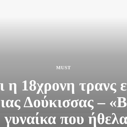
MUST
ι η 18χρονη τρανς 
ιας Δούκισσας – «
 γυναίκα που ήθελα