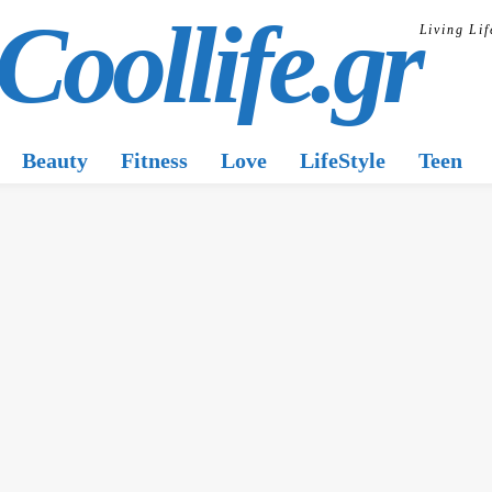
Coollife.gr
Living Lif
Beauty
Fitness
Love
LifeStyle
Teen