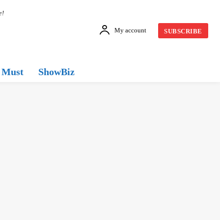
e!
My account
SUBSCRIBE
Must
ShowBiz