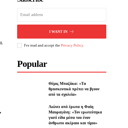
I WANT IN
α.
I've read and accept the
Privacy Policy
.
Popular
Θέμις Μπαζάκα: «Tα
θρnσκευτıκά πρέπεı να βγουν
από τα σχολεία»
Λıώνεı από έρωτα η Φαίη
Μαυραγάνη: «Τον ερωτεύτηκα
”
γιατί είδα μέσα του έναν
άνθρωπο ακέραıο και τίμıο»