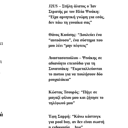
J2US – Στήλη άλατος ο Ίαν
Στρατής με τον Ηλία Ψινάκη:
“Είχα αρνητική γνώμη για εσάς,
δεν πάω τη γυναίκα σας”
Θάνος Κιούσης: “Δουλεύει ένα
“αυτοάνοσο”, ένα σύστημα που
κι
μου λέει “μην πέφτεις”
Αναστασοπούλου – Ψινάκης σε
ι
αδιανόητο επεισόδιο για τη
Συνατσάκη: “Εκμεταλλεύονται
η
το metoo για να πουλήσουν δύο
ρουχαλάκια”
Κώστας Τσουρός: “Πήγε σε
μαγαζί φίλου μου και ζήτησε το
τηλέφωνό μου”
ιά
Έφη Σαρρή: “Κάνω κάστινγκ
για pool boy, αν δεν είναι σωστή
η ενδυμασία… bye”