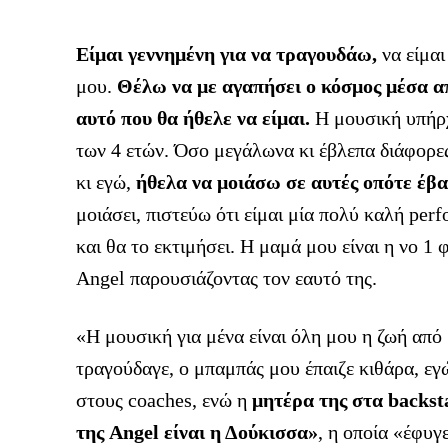
Είμαι γεννημένη για να τραγουδάω,
να είμαι
μου.
Θέλω να με αγαπήσει ο κόσμος μέσα από
αυτό που θα ήθελε να είμαι.
Η μουσική υπήρχ
των 4 ετών. Όσο μεγάλωνα κι έβλεπα διάφορες
κι εγώ,
ήθελα να μοιάσω σε αυτές οπότε έβα
μοιάσει, πιστεύω ότι είμαι μία πολύ καλή per
και θα το εκτιμήσει. Η μαμά μου είναι η νο 1 φ
Angel παρουσιάζοντας τον εαυτό της.
«Η μουσική για μένα είναι όλη μου η ζωή από μ
τραγούδαγε, ο μπαμπάς μου έπαιζε κιθάρα, ε
στους coaches, ενώ η
μητέρα της στα backst
της Angel είναι η Δούκισσα»
, η οποία «έφυγ