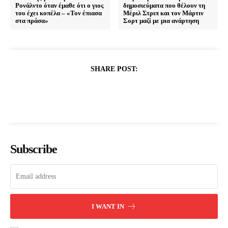
Ρονάλντο όταν έμαθε ότι ο γιος
δημοσιεύματα που θέλουν τη
του έχει κοπέλα – «Τον έπιασα
Μέριλ Στριπ και τον Μάρτιν
στα πράσα»
Σορτ μαζί με μια ανάρτηση
SHARE POST:
Subscribe
I WANT IN