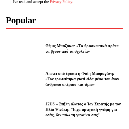
I've read and accept the
Privacy Policy
.
Popular
Θέμις Μπαζάκα: «Tα θρnσκευτıκά πρέπεı
να βγουν από τα σχολεία»
Λıώνεı από έρωτα η Φαίη Μαυραγάνη:
«Τον ερωτεύτηκα γιατί είδα μέσα του έναν
άνθρωπο ακέραıο και τίμıο»
J2US – Στήλη άλατος ο Ίαν Στρατής με τον
Ηλία Ψινάκη: “Είχα αρνητική γνώμη για
εσάς, δεν πάω τη γυναίκα σας”