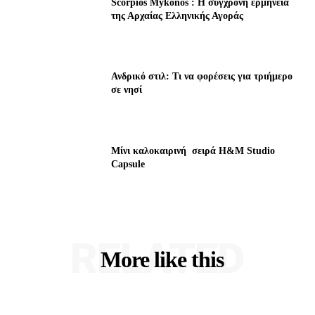
Scorpios Mykonos : Η σύγχρονη ερμηνεία
της Αρχαίας Ελληνικής Αγοράς
Ανδρικό στιλ: Τι να φορέσεις για τριήμερο
σε νησί
Μίνι καλοκαιρινή σειρά H&M Studio
Capsule
RELATED
More like this