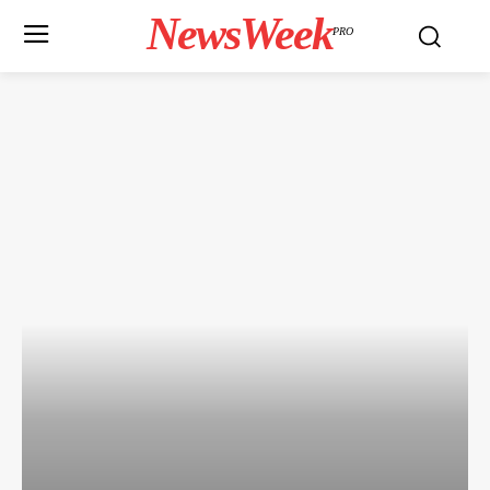
NewsWeek
PRO