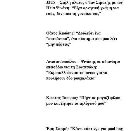
J2US – Στήλη άλατος ο Ίαν Στρατής με τον
Ηλία Ψινάκη: “Είχα αρνητική γνώμη για
εσάς, δεν πάω τη γυναίκα σας”
Θάνος Κιούσης: “Δουλεύει ένα
“αυτοάνοσο”, ένα σύστημα που μου λέει
“μην πέφτεις”
Αναστασοπούλου – Ψινάκης σε αδιανόητο
επεισόδιο για τη Συνατσάκη:
“Εκμεταλλεύονται το metoo για να
πουλήσουν δύο ρουχαλάκια”
Κώστας Τσουρός: “Πήγε σε μαγαζί φίλου
μου και ζήτησε το τηλέφωνό μου”
Έφη Σαρρή: “Κάνω κάστινγκ για pool boy,