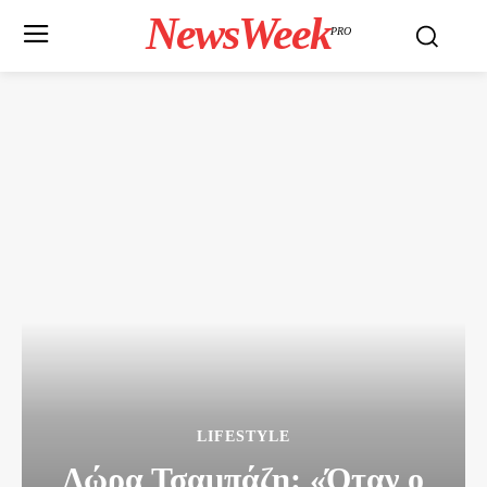
NewsWeek
PRO
LIFESTYLE
Δώρα Τσαμπάζη: «Όταν ο