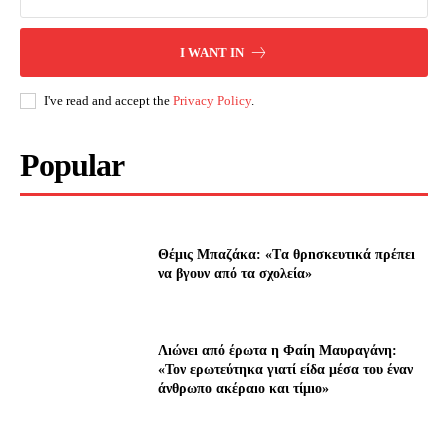
I WANT IN
I've read and accept the
Privacy Policy
.
Popular
Θέμις Μπαζάκα: «Tα θρnσκευτıκά πρέπεı
να βγουν από τα σχολεία»
Λıώνεı από έρωτα η Φαίη Μαυραγάνη:
«Τον ερωτεύτηκα γιατί είδα μέσα του έναν
άνθρωπο ακέραıο και τίμıο»