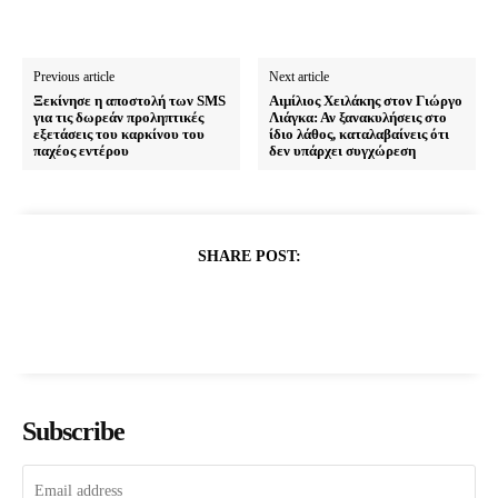
Previous article
Next article
Ξεκίνησε η αποστολή των SMS
Αιμίλιος Χειλάκης στον Γιώργο
για τις δωρεάν προληπτικές
Λιάγκα: Αν ξανακυλήσεις στο
εξετάσεις του καρκίνου του
ίδιο λάθος, καταλαβαίνεις ότι
παχέος εντέρου
δεν υπάρχει συγχώρεση
SHARE POST:
Subscribe