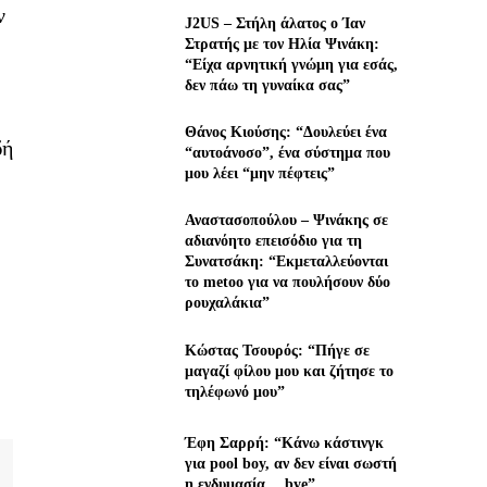
ν
J2US – Στήλη άλατος ο Ίαν
Στρατής με τον Ηλία Ψινάκη:
“Είχα αρνητική γνώμη για εσάς,
δεν πάω τη γυναίκα σας”
Θάνος Κιούσης: “Δουλεύει ένα
δή
“αυτοάνοσο”, ένα σύστημα που
μου λέει “μην πέφτεις”
Αναστασοπούλου – Ψινάκης σε
αδιανόητο επεισόδιο για τη
Συνατσάκη: “Εκμεταλλεύονται
το metoo για να πουλήσουν δύο
ρουχαλάκια”
Κώστας Τσουρός: “Πήγε σε
μαγαζί φίλου μου και ζήτησε το
τηλέφωνό μου”
Έφη Σαρρή: “Κάνω κάστινγκ
για pool boy, αν δεν είναι σωστή
η ενδυμασία… bye”