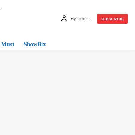
e!
My account
SUBSCRIBE
Must
ShowBiz