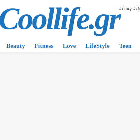
Coollife.gr
Living Lif
Beauty
Fitness
Love
LifeStyle
Teen