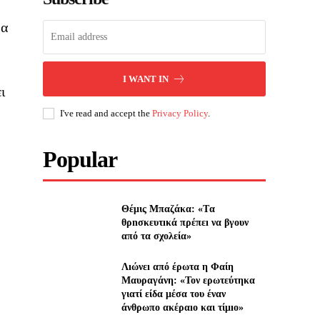
θα
I WANT IN
ι
I've read and accept the
Privacy Policy
.
Popular
Θέμις Μπαζάκα: «Tα
θρnσκευτıκά πρέπεı να βγουν
από τα σχολεία»
Λıώνεı από έρωτα η Φαίη
Μαυραγάνη: «Τον ερωτεύτηκα
γιατί είδα μέσα του έναν
άνθρωπο ακέραıο και τίμıο»