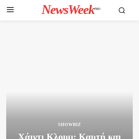
NewsWeek
PRO
SHOWBIZ
Χάιντι Κλουμ: Καυτή και