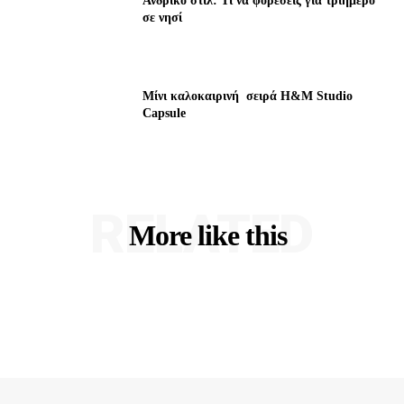
Ανδρικό στιλ: Τι να φορέσεις για τριήμερο
σε νησί
Μίνι καλοκαιρινή σειρά H&M Studio
Capsule
RELATED
More like this