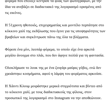
φόρεμα που επέλεξε κέντρισε τα φλας των φωτογράφων, με την
ίδια να ανεβάζει σε διαδικτυακό της λογαριασμό ορισμένες από
τις εικόνες.
Η 51χρονη ηθοποιός, επιχειρηματίας και μοντέλο περπάτησε στο
κόκκινο χαλί της εκδήλωσης που έγινε για τις υποψηφιότητες των
βραβείων και συγκέντρωσε πάνω της όλα τα βλέμματα.
Φόρεσε ένα μίνι, λεοπάρ φόρεμα, το οποίο είχε ένα αρκετά
μεγάλο άνοιγμα στο πλάι, που δεν άφηνε πολλά για τη φαντασία.
Ολοκλήρωσε το λουκ της με ένα ζευγάρι μαύρες γόβες, ενώ δεν
χρειάστηκε κοσμήματα, αφού η λάμψη του φορέματος αρκούσε.
Η Χάιντι Κλουμ μοιράστηκε μερικά στιγμιότυπα και βίντεο από
το κόκκινο χαλί, με τους διαδικτυακούς της φίλους, στον
προσωπικό της λογαριασμό στο Instagram να την αποθεώνουν.