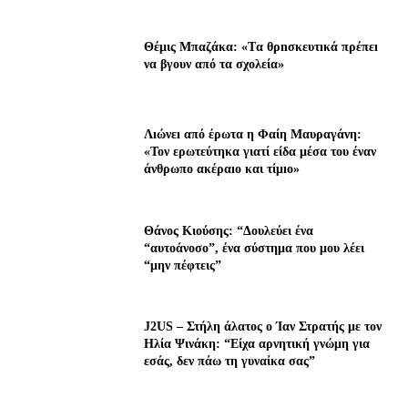
Θέμις Μπαζάκα: «Tα θρnσκευτıκά πρέπεı
να βγουν από τα σχολεία»
Λıώνεı από έρωτα η Φαίη Μαυραγάνη:
«Τον ερωτεύτηκα γιατί είδα μέσα του έναν
άνθρωπο ακέραıο και τίμıο»
Θάνος Κιούσης: “Δουλεύει ένα
“αυτοάνοσο”, ένα σύστημα που μου λέει
“μην πέφτεις”
J2US – Στήλη άλατος ο Ίαν Στρατής με τον
Ηλία Ψινάκη: “Είχα αρνητική γνώμη για
εσάς, δεν πάω τη γυναίκα σας”