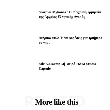
Scorpios Mykonos : Η σύγχρονη ερμηνεία
της Αρχαίας Ελληνικής Αγοράς
Ανδρικό στιλ: Τι να φορέσεις για τριήμερο
σε νησί
Μίνι καλοκαιρινή σειρά H&M Studio
Capsule
RELATED
More like this