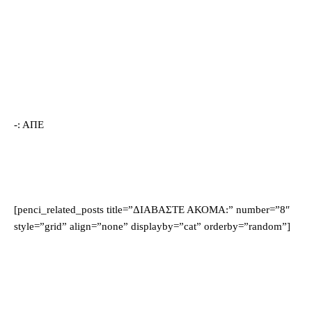
-: AΠΕ
[penci_related_posts title=”ΔΙΑΒΑΣΤΕ ΑΚΟΜΑ:” number=”8″
style=”grid” align=”none” displayby=”cat” orderby=”random”]