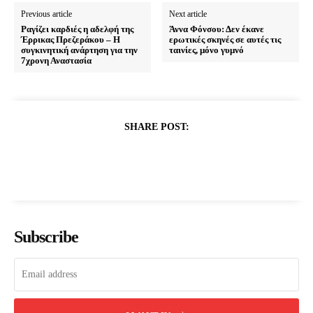
Previous article
Next article
Ραγίζει καρδιές η αδελφή της
Άννα Φόνσου: Δεν έκανε
Έρρικας Πρεζεράκου – Η
ερωτικές σκηνές σε αυτές τις
συγκινητική ανάρτηση για την
ταινίες, μόνο γυμνό
7χρονη Αναστασία
SHARE POST:
Subscribe