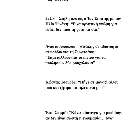
J2US – Στήλη άλατος ο Ίαν Στρατής με τον
Ηλία Ψινάκη: “Είχα αρνητική γνώμη για
εσάς, δεν πάω τη γυναίκα σας”
Αναστασοπούλου – Ψινάκης σε αδιανόητο
επεισόδιο για τη Συνατσάκη:
“Εκμεταλλεύονται το metoo για να
πουλήσουν δύο ρουχαλάκια”
Κώστας Τσουρός: “Πήγε σε μαγαζί φίλου
μου και ζήτησε το τηλέφωνό μου”
Έφη Σαρρή: “Κάνω κάστινγκ για pool boy,
αν δεν είναι σωστή η ενδυμασία… bye”