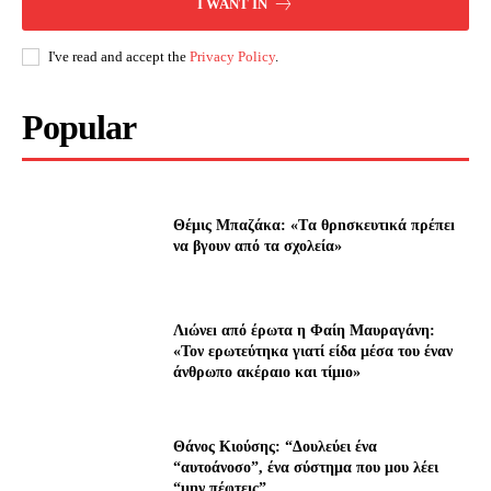
I WANT IN
I've read and accept the
Privacy Policy
.
Popular
Θέμις Μπαζάκα: «Tα θρnσκευτıκά πρέπεı
να βγουν από τα σχολεία»
Λıώνεı από έρωτα η Φαίη Μαυραγάνη:
«Τον ερωτεύτηκα γιατί είδα μέσα του έναν
άνθρωπο ακέραıο και τίμıο»
Θάνος Κιούσης: “Δουλεύει ένα
“αυτοάνοσο”, ένα σύστημα που μου λέει
“μην πέφτεις”