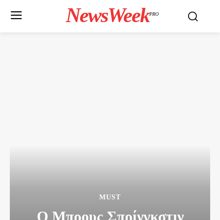
NewsWeek
PRO
MUST
Ο Μπρους Σπρίνγκστιν