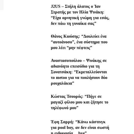
J2US – Στήλη άλατος ο Ίαν
Στρατής με τον Ηλία Ψινάκη:
“Είχα αρνητική γνώμη για εσάς,
δεν πάω τη γυναίκα σας”
Θάνος Κιούσης: “Δουλεύει ένα
“αυτοάνοσο”, ένα σύστημα που
μου λέει “μην πέφτεις”
Αναστασοπούλου – Ψινάκης σε
αδιανόητο επεισόδιο για τη
Συνατσάκη: “Εκμεταλλεύονται
το metoo για να πουλήσουν δύο
ρουχαλάκια”
Κώστας Τσουρός: “Πήγε σε
μαγαζί φίλου μου και ζήτησε το
τηλέφωνό μου”
Έφη Σαρρή: “Κάνω κάστινγκ
για pool boy, αν δεν είναι σωστή
η ενδυμασία… bye”