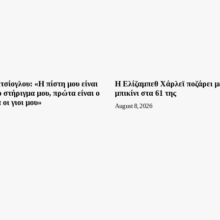
σίογλου: «Η πίστη μου είναι
Η Ελίζαμπεθ Χάρλεϊ ποζάρει μ
 στήριγμα μου, πρώτα είναι ο
μπικίνι στα 61 της
 οι γιοι μου»
August 8, 2026