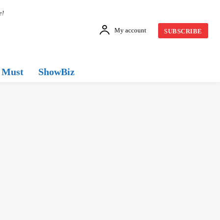
e!
My account
SUBSCRIBE
Must
ShowBiz