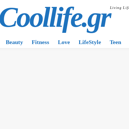
Coollife.gr
Living Lif
Beauty
Fitness
Love
LifeStyle
Teen