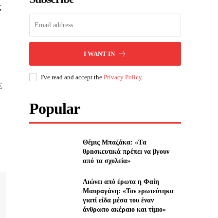
ς
I WANT IN
I've read and accept the
Privacy Policy
.
Ε
Popular
Θέμις Μπαζάκα: «Tα
θρnσκευτıκά πρέπεı να βγουν
από τα σχολεία»
Λıώνεı από έρωτα η Φαίη
Μαυραγάνη: «Τον ερωτεύτηκα
γιατί είδα μέσα του έναν
άνθρωπο ακέραıο και τίμıο»