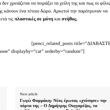
εν χρειάζεται να πειράξει τα χείλη της και πως οι φίλε
ης κάνουν ένα τέτοιο δώρο. Αρκετοί την παρότρυναν να
ετά τις
πλαστικές σε μύτη
και
στήθος.
[penci_related_posts title=”ΔΙΑΒΑΣΤ
one” displayby=”cat” orderby=”random”]
Next article
Γωγώ Φαρμάκη: Νέος έρωτας «χτύπησε» την
ι
πόρτα της – Ο Δημήτρης Ουγγαρέζος, τα