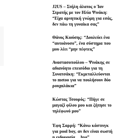
J2US – Στήλη άλατος ο Ίαν
Στρατής με τον Ηλία Ψινάκη:
“Είχα αρνητική γνώμη για εσάς,
δεν πάω τη γυναίκα σας”
Θάνος Κιούσης: “Δουλεύει ένα
“αυτοάνοσο”, ένα σύστημα που
μου λέει “μην πέφτεις”
Αναστασοπούλου – Ψινάκης σε
αδιανόητο επεισόδιο για τη
Συνατσάκη: “Εκμεταλλεύονται
το metoo για να πουλήσουν δύο
ρουχαλάκια”
Κώστας Τσουρός: “Πήγε σε
μαγαζί φίλου μου και ζήτησε το
τηλέφωνό μου”
Έφη Σαρρή: “Κάνω κάστινγκ
για pool boy, αν δεν είναι σωστή
η ενδυμασία… bye”