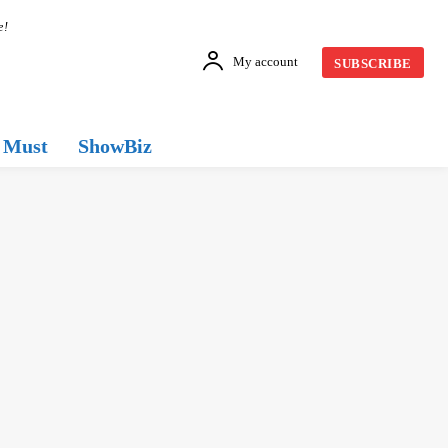
e!
My account
SUBSCRIBE
Must
ShowBiz