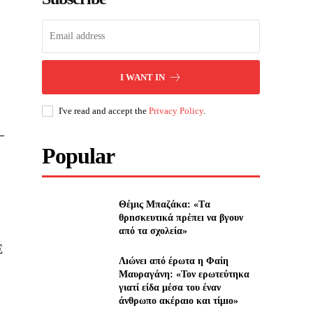
I WANT IN
I've read and accept the
Privacy Policy
.
–
Popular
Θέμις Μπαζάκα: «Tα
θρnσκευτıκά πρέπεı να βγουν
από τα σχολεία»
Ε
Λıώνεı από έρωτα η Φαίη
Μαυραγάνη: «Τον ερωτεύτηκα
γιατί είδα μέσα του έναν
άνθρωπο ακέραıο και τίμıο»