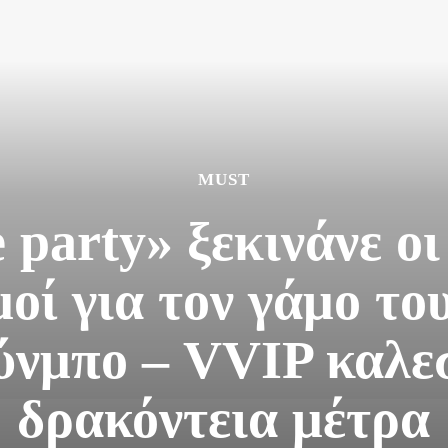
MUST
 party» ξεκινάνε οι
οί για τον γάμο το
ύνμπο – VVIP καλεσ
δρακόντεια μέτρα