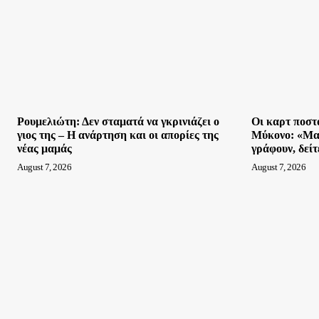
Ρουμελιώτη: Δεν σταματά να γκρινιάζει ο
Οι καρτ ποστ
γιος της – Η ανάρτηση και οι απορίες της
Μύκονο: «Μα
νέας μαμάς
γράφουν, δεί
August 7, 2026
August 7, 2026