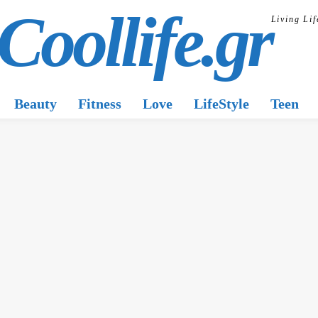
Coollife.gr
Living Lif
Beauty
Fitness
Love
LifeStyle
Teen