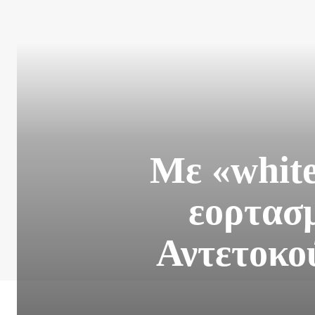
Με «white
εορτασμ
Αντετοκο