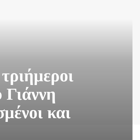
 τριήμεροι
υ Γιάννη
μένοι και