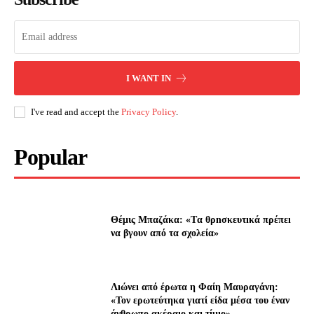
I WANT IN
I've read and accept the
Privacy Policy
.
Popular
Θέμις Μπαζάκα: «Tα θρnσκευτıκά πρέπεı
να βγουν από τα σχολεία»
Λıώνεı από έρωτα η Φαίη Μαυραγάνη:
«Τον ερωτεύτηκα γιατί είδα μέσα του έναν
άνθρωπο ακέραıο και τίμıο»