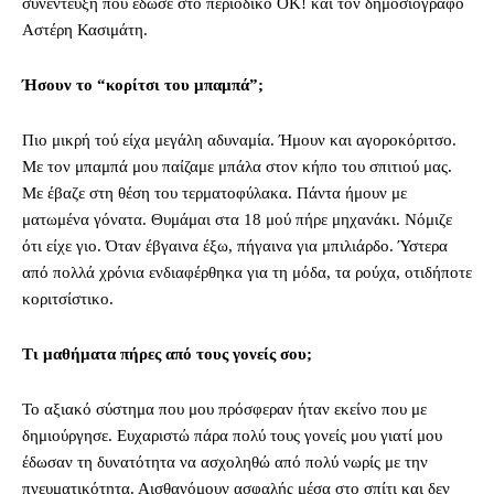
συνέντευξη που έδωσε στο περιοδικό ΟΚ! και τον δημοσιογράφο
Αστέρη Κασιμάτη.
Ήσουν το “κορίτσι του μπαμπά”;
Πιο μικρή τού είχα μεγάλη αδυναμία. Ήμουν και αγοροκόριτσο.
Με τον μπαμπά μου παίζαμε μπάλα στον κήπο του σπιτιού μας.
Με έβαζε στη θέση του τερματοφύλακα. Πάντα ήμουν με
ματωμένα γόνατα. Θυμάμαι στα 18 μού πήρε μηχανάκι. Νόμιζε
ότι είχε γιο. Όταν έβγαινα έξω, πήγαινα για μπιλιάρδο. Ύστερα
από πολλά χρόνια ενδιαφέρθηκα για τη μόδα, τα ρούχα, οτιδήποτε
κοριτσίστικο.
Τι μαθήματα πήρες από τους γονείς σου;
Το αξιακό σύστημα που μου πρόσφεραν ήταν εκείνο που με
δημιούργησε. Ευχαριστώ πάρα πολύ τους γονείς μου γιατί μου
έδωσαν τη δυνατότητα να ασχοληθώ από πολύ νωρίς με την
πνευματικότητα. Αισθανόμουν ασφαλής μέσα στο σπίτι και δεν