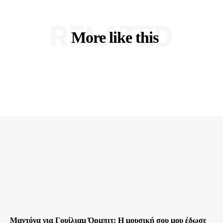
RELATED
More like this
Μαντόνα για Γουίλιαμ Όρμπιτ: Η μουσική σου μου έδωσε