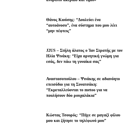
Θάνος Κιούσης: “Δουλεύει ένα
“αυτοάνοσο”, ένα σύστημα που μου λέει
“μην πέφτεις”
J2US – Στήλη άλατος ο Ίαν Στρατής με τον
Ηλία Ψινάκη: “Είχα αρνητική γνώμη για
εσάς, δεν πάω τη γυναίκα σας”
Αναστασοπούλου – Ψινάκης σε αδιανόητο
επεισόδιο για τη Συνατσάκη:
“Εκμεταλλεύονται το metoo για να
πουλήσουν δύο ρουχαλάκια”
Κώστας Τσουρός: “Πήγε σε μαγαζί φίλου
μου και ζήτησε το τηλέφωνό μου”