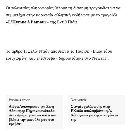
Οι τελευταίες πληροφορίες θέλουν τη διάσημη τραγουδίστρια να
συμμετέχει στην κορυφαία αθλητική εκδήλωσε με το τραγούδι
«L’Hymne à l’amour»
της Εντίθ Πιάφ.
To άρθρο Η Σελίν Ντιόν αποθεώνει το Παρίσι: «Είμαι τόσο
ευτυχισμένη που επέστρεψα» δημοσιεύτηκε στο NewsIT .
Previous article
Next article
Αίθρα Λυκουρέζου για Ζωή
Στιγμές χαλάρωσης στην
Λάσκαρη: Πήγαινα ανάποδα
Ελλάδα απολαμβάνει η Αν
στον δρόμο, μπαίνω σπίτι και
Χάθαγουεϊ με την οικογένειά
βλέπω την μανούλα μου στο
της
κρεβάτι