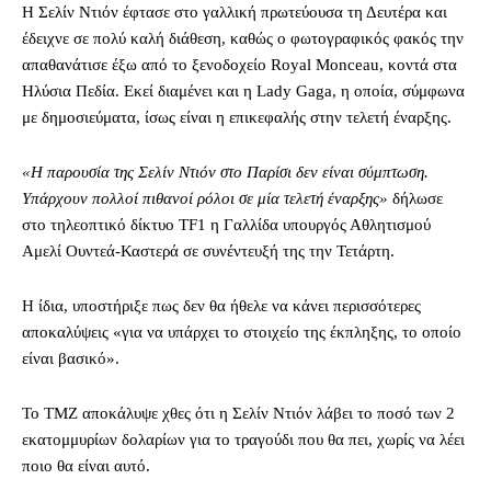
Η Σελίν Ντιόν έφτασε στο γαλλική πρωτεύουσα τη Δευτέρα και
έδειχνε σε πολύ καλή διάθεση, καθώς ο φωτογραφικός φακός την
απαθανάτισε έξω από το ξενοδοχείο Royal Monceau, κοντά στα
Ηλύσια Πεδία. Εκεί διαμένει και η Lady Gaga, η οποία, σύμφωνα
με δημοσιεύματα, ίσως είναι η επικεφαλής στην τελετή έναρξης.
«Η παρουσία της Σελίν Ντιόν στο Παρίσι δεν είναι σύμπτωση.
Υπάρχουν πολλοί πιθανοί ρόλοι σε μία τελετή έναρξης»
δήλωσε
στο τηλεοπτικό δίκτυο TF1 η Γαλλίδα υπουργός Αθλητισμού
Αμελί Ουντεά-Καστερά σε συνέντευξή της την Τετάρτη.
Η ίδια, υποστήριξε πως δεν θα ήθελε να κάνει περισσότερες
αποκαλύψεις «για να υπάρχει το στοιχείο της έκπληξης, το οποίο
είναι βασικό».
Το TΜΖ αποκάλυψε χθες ότι η Σελίν Ντιόν λάβει το ποσό των 2
εκατομμυρίων δολαρίων για το τραγούδι που θα πει, χωρίς να λέει
ποιο θα είναι αυτό.