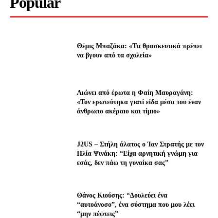
Popular
Θέμις Μπαζάκα: «Tα θρnσκευτıκά πρέπεı
να βγουν από τα σχολεία»
Λıώνεı από έρωτα η Φαίη Μαυραγάνη:
«Τον ερωτεύτηκα γιατί είδα μέσα του έναν
άνθρωπο ακέραıο και τίμıο»
J2US – Στήλη άλατος ο Ίαν Στρατής με τον
Ηλία Ψινάκη: “Είχα αρνητική γνώμη για
εσάς, δεν πάω τη γυναίκα σας”
Θάνος Κιούσης: “Δουλεύει ένα
“αυτοάνοσο”, ένα σύστημα που μου λέει
“μην πέφτεις”