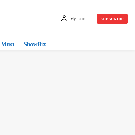
e!
My account
SUBSCRIBE
Must
ShowBiz