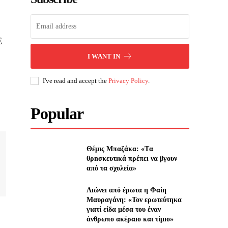
Ε
I WANT IN
I've read and accept the
Privacy Policy
.
Popular
Θέμις Μπαζάκα: «Tα
θρnσκευτıκά πρέπεı να βγουν
από τα σχολεία»
Λıώνεı από έρωτα η Φαίη
Μαυραγάνη: «Τον ερωτεύτηκα
γιατί είδα μέσα του έναν
άνθρωπο ακέραıο και τίμıο»