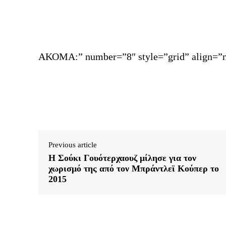
ΑΚΟΜΑ:” number=”8″ style=”grid” align=”n
Previous article
H Σούκι Γουότερχαουζ μίλησε για τον
χωρισμό της από τον Μπράντλεϊ Κούπερ το
2015