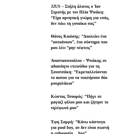
J2US – Στήλη άλατος ο Ίαν
Στρατής με τον Ηλία Ψινάκη:
“Είχα αρνητική γνώμη για εσάς,
δεν πάω τη γυναίκα σας”
Θάνος Κιούσης: “Δουλεύει ένα
“αυτοάνοσο”, ένα σύστημα που
μου λέει “μην πέφτεις”
Αναστασοπούλου – Ψινάκης σε
αδιανόητο επεισόδιο για τη
Συνατσάκη: “Εκμεταλλεύονται
το metoo για να πουλήσουν δύο
ρουχαλάκια”
Κώστας Τσουρός: “Πήγε σε
μαγαζί φίλου μου και ζήτησε το
τηλέφωνό μου”
Έφη Σαρρή: “Κάνω κάστινγκ
για pool boy, αν δεν είναι σωστή
η ενδυμασία… bye”