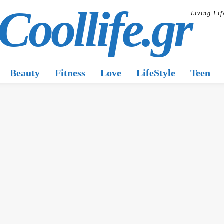
Coollife.gr
Living Lif
Beauty
Fitness
Love
LifeStyle
Teen