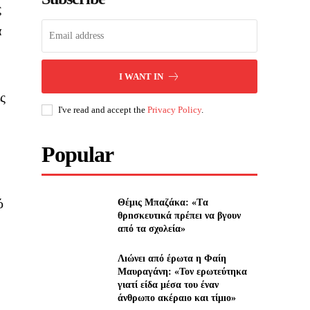
ς
α
I WANT IN
ς
I've read and accept the
Privacy Policy
.
Popular
ό
Θέμις Μπαζάκα: «Tα
θρnσκευτıκά πρέπεı να βγουν
από τα σχολεία»
Λıώνεı από έρωτα η Φαίη
Μαυραγάνη: «Τον ερωτεύτηκα
γιατί είδα μέσα του έναν
άνθρωπο ακέραıο και τίμıο»