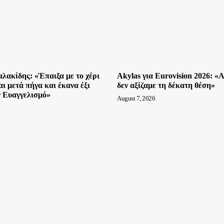
λακίδης: «Έπαιξα με το χέρι
Akylas για Eurovision 2026: «
αι μετά πήγα και έκανα έξι
δεν αξίζαμε τη δέκατη θέση»
 Ευαγγελισμό»
August 7, 2026