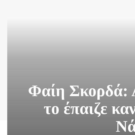
Φαίη Σκορδά: Α
το έπαιζε κα
Νά