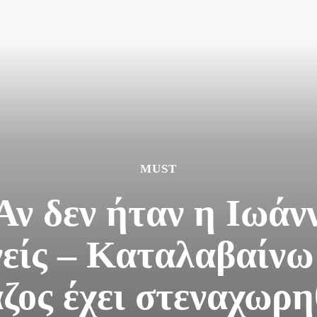
MUST
ν δεν ήταν η Ιωάν
νείς – Καταλαβαίνω
ζος έχει στεναχωρη