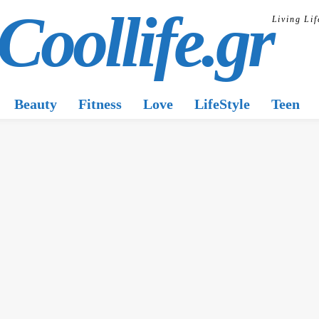
Coollife.gr
Living Lif
Beauty
Fitness
Love
LifeStyle
Teen