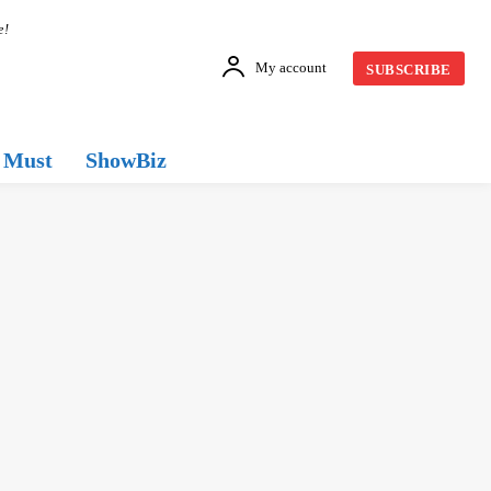
e!
My account
SUBSCRIBE
Must
ShowBiz