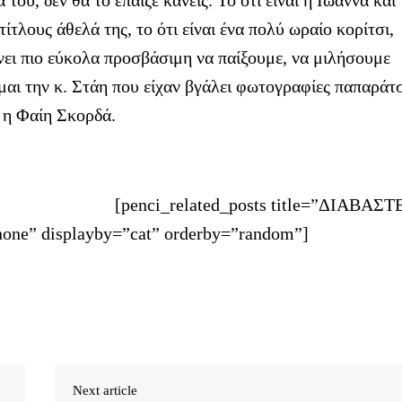
ίτλους άθελά της, το ότι είναι ένα πολύ ωραίο κορίτσι,
άνει πιο εύκολα προσβάσιμη να παίξουμε, να μιλήσουμε
αι την κ. Στάη που είχαν βγάλει φωτογραφίες παπαράτ
ε η Φαίη Σκορδά.
[penci_related_posts title=”ΔΙΑΒΑΣΤ
one” displayby=”cat” orderby=”random”]
Next article