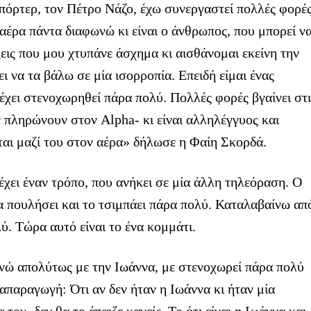
όρτερ, τον Πέτρο Νάζο, έχω συνεργαστεί πολλές φορέ
 αέρα πάντα διαφωνώ κι είναι ο άνθρωπος, που μπορεί ν
ξεις που μου χτυπάνε άσχημα κι αισθάνομαι εκείνη την
ι να τα βάλω σε μία ισορροπία. Επειδή είμαι ένας
χει στενοχωρηθεί πάρα πολύ. Πολλές φορές βγαίνει στι
ν πληρώνουν στον Alpha- κι είναι αλληλέγγυος και
ται μαζί του στον αέρα» δήλωσε η Φαίη Σκορδά.
χει έναν τρόπο, που ανήκει σε μία άλλη τηλεόραση. Ο
 να πουλήσει και το τσιμπάει πάρα πολύ. Καταλαβαίνω απ
ύ. Τώρα αυτό είναι το ένα κομμάτι.
νώ απολύτως με την Ιωάννα, με στενοχωρεί πάρα πολύ
ναπαραγωγή: Ότι αν δεν ήταν η Ιωάννα κι ήταν μία
του, δεν θα το έπαιζε κανείς. Το ότι είναι η Ιωάννα και