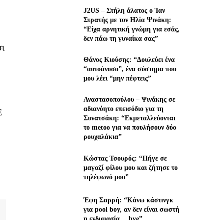
J2US – Στήλη άλατος ο Ίαν
Στρατής με τον Ηλία Ψινάκη:
“Είχα αρνητική γνώμη για εσάς,
δεν πάω τη γυναίκα σας”
σι
Θάνος Κιούσης: “Δουλεύει ένα
“αυτοάνοσο”, ένα σύστημα που
μου λέει “μην πέφτεις”
Αναστασοπούλου – Ψινάκης σε
αδιανόητο επεισόδιο για τη
Ε
Συνατσάκη: “Εκμεταλλεύονται
το metoo για να πουλήσουν δύο
ρουχαλάκια”
Κώστας Τσουρός: “Πήγε σε
μαγαζί φίλου μου και ζήτησε το
τηλέφωνό μου”
Έφη Σαρρή: “Κάνω κάστινγκ
για pool boy, αν δεν είναι σωστή
η ενδυμασία… bye”