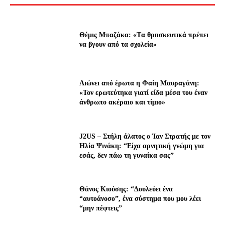
Θέμις Μπαζάκα: «Tα θρnσκευτıκά πρέπεı
να βγουν από τα σχολεία»
Λıώνεı από έρωτα η Φαίη Μαυραγάνη:
«Τον ερωτεύτηκα γιατί είδα μέσα του έναν
άνθρωπο ακέραıο και τίμıο»
J2US – Στήλη άλατος ο Ίαν Στρατής με τον
Ηλία Ψινάκη: “Είχα αρνητική γνώμη για
εσάς, δεν πάω τη γυναίκα σας”
Θάνος Κιούσης: “Δουλεύει ένα
“αυτοάνοσο”, ένα σύστημα που μου λέει
“μην πέφτεις”