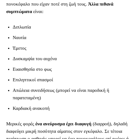
πονοκέφαλο που είχαν ποτέ στη ζωή τους.
Άλλα πιθανά
συμπτώματα
είναι:
Διπλωπία
Ναυτία
Έμετος
Δυσκαμψία του αυχένα
Ευαισθησία στο φως
Επιληπτικοί σπασμοί
Απώλεια συνειδήσεως (μπορεί να είναι παροδική ή
παρατεταμένη)
Καρδιακή ανακοπή
Μερικές φορές
ένα ανεύρυσμα έχει διαφυγή
(διαρροή), δηλαδή
διαφεύγει μικρή ποσότητα αίματος στον εγκέφαλο. Σε τέτοια
περίπτωση ο ασθενής μπορεί να έχει πονοκεφάλους επί ημέρες ή