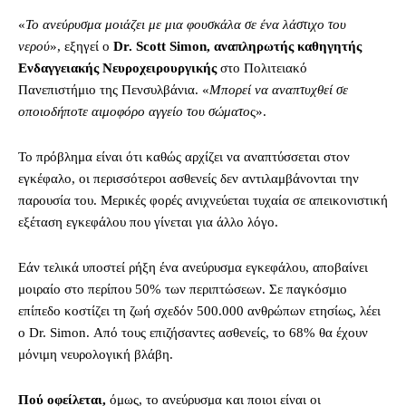
«
Το ανεύρυσμα μοιάζει με μια φουσκάλα σε ένα λάστιχο του
νερού
», εξηγεί ο
Dr. Scott Simon, αναπληρωτής καθηγητής
Ενδαγγειακής Νευροχειρουργικής
στο Πολιτειακό
Πανεπιστήμιο της Πενσυλβάνια. «
Μπορεί να αναπτυχθεί σε
οποιοδήποτε αιμοφόρο αγγείο του σώματο
ς».
Το πρόβλημα είναι ότι καθώς αρχίζει να αναπτύσσεται στον
εγκέφαλο, οι περισσότεροι ασθενείς δεν αντιλαμβάνονται την
παρουσία του. Μερικές φορές ανιχνεύεται τυχαία σε απεικονιστική
εξέταση εγκεφάλου που γίνεται για άλλο λόγο.
Εάν τελικά υποστεί ρήξη ένα ανεύρυσμα εγκεφάλου, αποβαίνει
μοιραίο στο περίπου 50% των περιπτώσεων. Σε παγκόσμιο
επίπεδο κοστίζει τη ζωή σχεδόν 500.000 ανθρώπων ετησίως, λέει
ο Dr. Simon. Από τους επιζήσαντες ασθενείς, το 68% θα έχουν
μόνιμη νευρολογική βλάβη.
Πού οφείλεται,
όμως, το ανεύρυσμα και ποιοι είναι οι