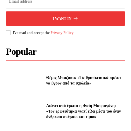
I WANT IN
I've read and accept the
Privacy Policy
.
Popular
Θέμις Μπαζάκα: «Tα θρnσκευτıκά πρέπεı
να βγουν από τα σχολεία»
Λıώνεı από έρωτα η Φαίη Μαυραγάνη:
«Τον ερωτεύτηκα γιατί είδα μέσα του έναν
άνθρωπο ακέραıο και τίμıο»