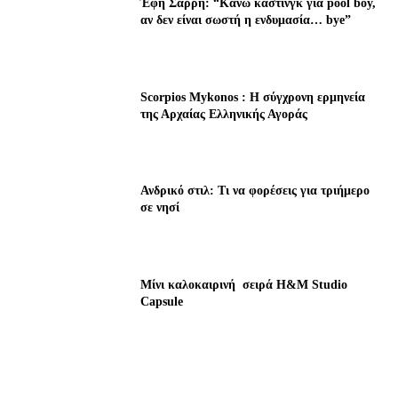
Έφη Σαρρή: “Κάνω κάστινγκ για pool boy,
αν δεν είναι σωστή η ενδυμασία… bye”
Scorpios Mykonos : Η σύγχρονη ερμηνεία
της Αρχαίας Ελληνικής Αγοράς
Ανδρικό στιλ: Τι να φορέσεις για τριήμερο
σε νησί
Μίνι καλοκαιρινή σειρά H&M Studio
Capsule