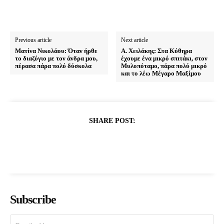
Previous article
Next article
Ματίνα Νικολάου: Όταν ήρθε
Α. Χειλάκης: Στα Κύθηρα
το διαζύγιο με τον άνδρα μου,
έχουμε ένα μικρό σπιτάκι, στον
πέρασα πάρα πολύ δύσκολα
Μυλοπόταμο, πάρα πολύ μικρό
και το λέω Μέγαρο Μαξίμου
SHARE POST:
Subscribe