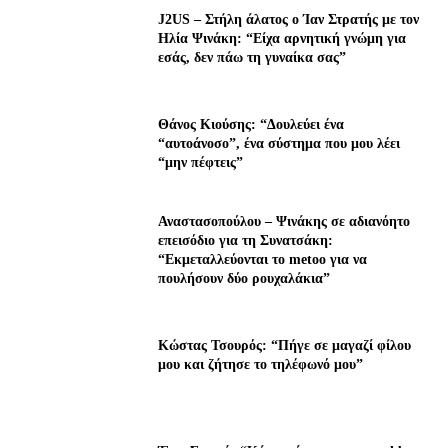
J2US – Στήλη άλατος ο Ίαν Στρατής με τον
Ηλία Ψινάκη: “Είχα αρνητική γνώμη για
εσάς, δεν πάω τη γυναίκα σας”
Θάνος Κιούσης: “Δουλεύει ένα
“αυτοάνοσο”, ένα σύστημα που μου λέει
“μην πέφτεις”
Αναστασοπούλου – Ψινάκης σε αδιανόητο
επεισόδιο για τη Συνατσάκη:
“Εκμεταλλεύονται το metoo για να
πουλήσουν δύο ρουχαλάκια”
Κώστας Τσουρός: “Πήγε σε μαγαζί φίλου
μου και ζήτησε το τηλέφωνό μου”