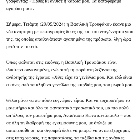
γράφοντας: «Ήρθες κι άνθισε η καρδιά μου. Τα καταφέραμε
αγοράκι μου».
Σήμερα, Τετάρτη (29/05/2024) η Βασιλική Τρουφάκου έκανε μια
νέα ανάρτηση με φωτογραφίες δικές της και του νεογέννητου γιου
της, τις οποίες απαθανάτισαν αγαπημένα της πρόσωπα, λίγη ώρα
μετά τον τοκετό.
Όπως φαίνεται στις εικόνες, η Βασιλική Τρουφάκου είναι
ιδιαίτερα συγκινημένη, ενώ αυτή τη φορά στη λεζάντα της
ανάρτησής της έγραψε: «Χθες είχα τα γενέθλια μου. Και εδώ είναι
εικόνες από τα αληθινά γενέθλια της καρδιάς μου, του μωρού μου.
Θέλω μόνο να πω πόσο ευγνώμων είμαι. Και να ευχαριστήσω το
μαιευτήριο και όλο το φανταστικό προσωπικό του, μα πιο πολύ
απ’όλους τον μαιευτήρα μου, Αναστασιο Κωνσταντόπουλο – που
σε όλη τη διαδρομή της εγκυμοσύνης μου, με όπλιζε με
αυτοπεποίθηση και σιγουριά ώστε να μπορώ να αντεπεξέρχομαι,
στις υποχρεώσεις, τις παραστάσεις, τα ταξίδια και τις ανάγκες