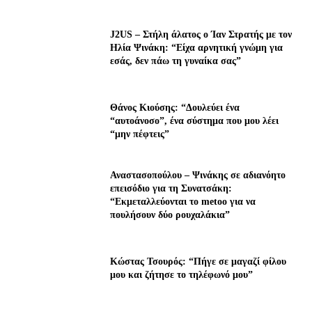
J2US – Στήλη άλατος ο Ίαν Στρατής με τον
Ηλία Ψινάκη: “Είχα αρνητική γνώμη για
εσάς, δεν πάω τη γυναίκα σας”
Θάνος Κιούσης: “Δουλεύει ένα
“αυτοάνοσο”, ένα σύστημα που μου λέει
“μην πέφτεις”
Αναστασοπούλου – Ψινάκης σε αδιανόητο
επεισόδιο για τη Συνατσάκη:
“Εκμεταλλεύονται το metoo για να
πουλήσουν δύο ρουχαλάκια”
Κώστας Τσουρός: “Πήγε σε μαγαζί φίλου
μου και ζήτησε το τηλέφωνό μου”