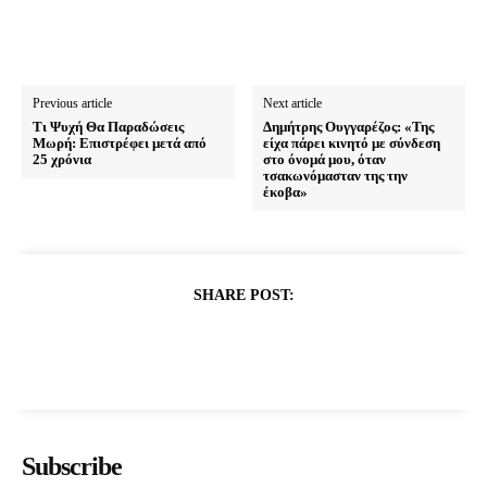
Previous article
Next article
Τι Ψυχή Θα Παραδώσεις
Δημήτρης Ουγγαρέζος: «Της
Μωρή: Επιστρέφει μετά από
είχα πάρει κινητό με σύνδεση
25 χρόνια
στο όνομά μου, όταν
τσακωνόμασταν της την
έκοβα»
SHARE POST:
Subscribe