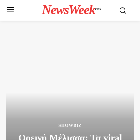
NewsWeek
PRO
SHOWBIZ
Ορεινή Μέλισσα: Τα viral