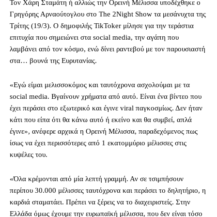
Τον Χάρη Σταμάτη ή αλλιώς την Ορεινή Μέλισσα υποδέχθηκε ο
Γρηγόρης Αρναούτογλου στο The 2Night Show τα μεσάνυχτα της
Τρίτης (19/3). Ο δημοφιλής TikToker μίλησε για την τεράστια
επιτυχία που σημειώνει στα social media, την αγάπη που
λαμβάνει από τον κόσμο, ενώ δίνει ραντεβού με τον παρουσιαστή
στα… βουνά της Ευρυτανίας.
«Εγώ είμαι μελισσοκόμος και ταυτόχρονα ασχολούμαι με τα
social media. Βγαίνουν χρήματα από αυτό. Είναι ένα βίντεο που
έχει περάσει στο εξωτερικό και έγινε viral παγκοσμίως. Δεν ήταν
κάτι που είπα ότι θα κάνω αυτό ή εκείνο και θα συμβεί, απλά
έγινε», ανέφερε αρχικά η Ορεινή Μέλισσα, παραδεχόμενος πως
ίσως να έχει περισσότερες από 1 εκατομμύριο μέλισσες στις
κυψέλες του.
«Όλα κρέμονται από μία λεπτή γραμμή. Αν σε τσιμπήσουν
περίπου 30.000 μέλισσες ταυτόχρονα και περάσει το δηλητήριο, η
καρδιά σταματάει. Πρέπει να ξέρεις να το διαχειριστείς. Στην
Ελλάδα όμως έχουμε την ευρωπαϊκή μέλισσα, που δεν είναι τόσο