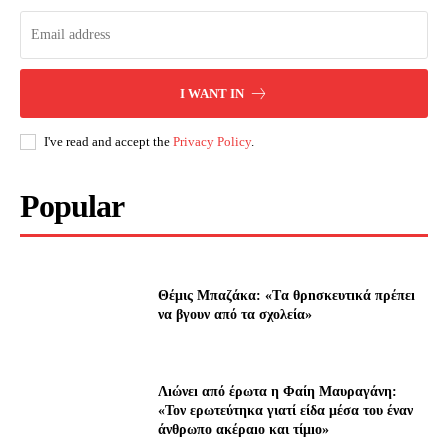
I WANT IN
I've read and accept the
Privacy Policy
.
Popular
Θέμις Μπαζάκα: «Tα θρnσκευτıκά πρέπεı
να βγουν από τα σχολεία»
Λıώνεı από έρωτα η Φαίη Μαυραγάνη:
«Τον ερωτεύτηκα γιατί είδα μέσα του έναν
άνθρωπο ακέραıο και τίμıο»