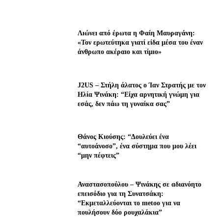
Λıώνεı από έρωτα η Φαίη Μαυραγάνη:
«Τον ερωτεύτηκα γιατί είδα μέσα του έναν
άνθρωπο ακέραıο και τίμıο»
J2US – Στήλη άλατος ο Ίαν Στρατής με τον
Ηλία Ψινάκη: “Είχα αρνητική γνώμη για
εσάς, δεν πάω τη γυναίκα σας”
Θάνος Κιούσης: “Δουλεύει ένα
“αυτοάνοσο”, ένα σύστημα που μου λέει
“μην πέφτεις”
Αναστασοπούλου – Ψινάκης σε αδιανόητο
επεισόδιο για τη Συνατσάκη:
“Εκμεταλλεύονται το metoo για να
πουλήσουν δύο ρουχαλάκια”