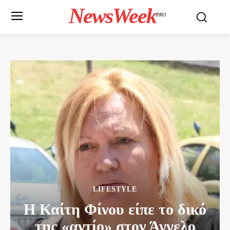
NewsWeek
PRO
LIFESTYLE
Η Καίτη Φίνου είπε το δικό
της «αντίο» στον Άγγελο