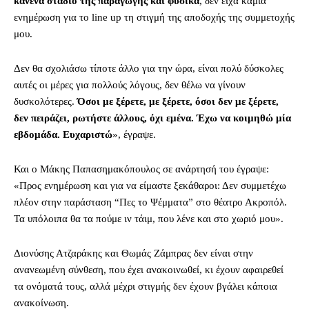
κανένα στάδιο της παραγωγής και φυσικά
, δεν είχα καμία
ενημέρωση για το line up τη στιγμή της αποδοχής της συμμετοχής
μου.
Δεν θα σχολιάσω τίποτε άλλο για την ώρα, είναι πολύ δύσκολες
αυτές οι μέρες για πολλούς λόγους, δεν θέλω να γίνουν
δυσκολότερες.
Όσοι με ξέρετε, με ξέρετε, όσοι δεν με ξέρετε,
δεν πειράζει, ρωτήστε άλλους, όχι εμένα. Έχω να κοιμηθώ μία
εβδομάδα. Ευχαριστώ
», έγραψε.
Και ο Μάκης Παπασημακόπουλος σε ανάρτησή του έγραψε:
«Προς ενημέρωση και για να είμαστε ξεκάθαροι: Δεν συμμετέχω
πλέον στην παράσταση “Πες το Ψέμματα” στο θέατρο Ακροπόλ.
Τα υπόλοιπα θα τα πούμε ιν τάιμ, που λένε και στο χωριό μου».
Διονύσης Ατζαράκης και Θωμάς Ζάμπρας δεν είναι στην
ανανεωμένη σύνθεση, που έχει ανακοινωθεί, κι έχουν αφαιρεθεί
τα ονόματά τους, αλλά μέχρι στιγμής δεν έχουν βγάλει κάποια
ανακοίνωση.