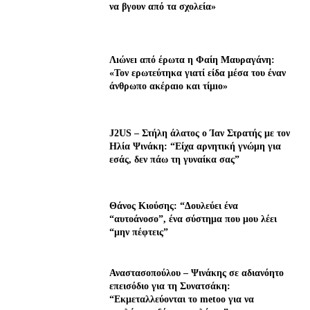
να βγουν από τα σχολεία»
Λıώνεı από έρωτα η Φαίη Μαυραγάνη:
«Τον ερωτεύτηκα γιατί είδα μέσα του έναν
άνθρωπο ακέραıο και τίμıο»
J2US – Στήλη άλατος ο Ίαν Στρατής με τον
Ηλία Ψινάκη: “Είχα αρνητική γνώμη για
εσάς, δεν πάω τη γυναίκα σας”
Θάνος Κιούσης: “Δουλεύει ένα
“αυτοάνοσο”, ένα σύστημα που μου λέει
“μην πέφτεις”
Αναστασοπούλου – Ψινάκης σε αδιανόητο
επεισόδιο για τη Συνατσάκη:
“Εκμεταλλεύονται το metoo για να