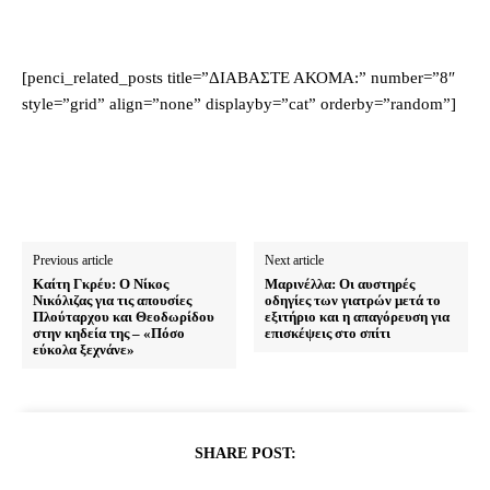
[penci_related_posts title=”ΔΙΑΒΑΣΤΕ ΑΚΟΜΑ:” number=”8″
style=”grid” align=”none” displayby=”cat” orderby=”random”]
Previous article
Next article
Καίτη Γκρέυ: Ο Νίκος
Μαρινέλλα: Οι αυστηρές
Νικόλιζας για τις απουσίες
οδηγίες των γιατρών μετά το
Πλούταρχου και Θεοδωρίδου
εξιτήριο και η απαγόρευση για
στην κηδεία της – «Πόσο
επισκέψεις στο σπίτι
εύκολα ξεχνάνε»
SHARE POST: