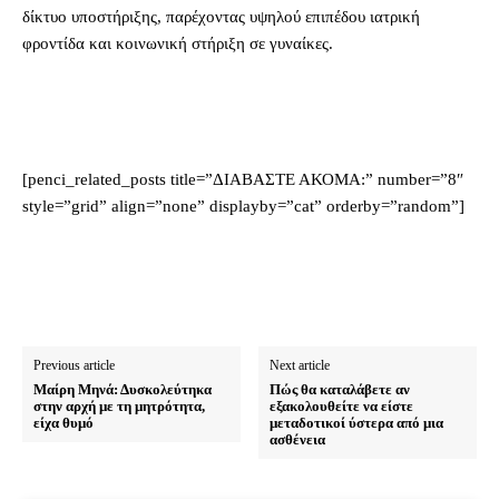
δίκτυο υποστήριξης, παρέχοντας υψηλού επιπέδου ιατρική
φροντίδα και κοινωνική στήριξη σε γυναίκες.
[penci_related_posts title=”ΔΙΑΒΑΣΤΕ ΑΚΟΜΑ:” number=”8″
style=”grid” align=”none” displayby=”cat” orderby=”random”]
Previous article
Next article
Μαίρη Μηνά: Δυσκολεύτηκα
Πώς θα καταλάβετε αν
στην αρχή με τη μητρότητα,
εξακολουθείτε να είστε
είχα θυμό
μεταδοτικοί ύστερα από μια
ασθένεια