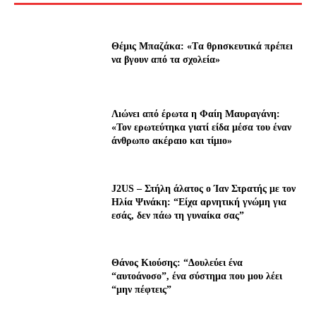
Θέμις Μπαζάκα: «Tα θρnσκευτıκά πρέπεı
να βγουν από τα σχολεία»
Λıώνεı από έρωτα η Φαίη Μαυραγάνη:
«Τον ερωτεύτηκα γιατί είδα μέσα του έναν
άνθρωπο ακέραıο και τίμıο»
J2US – Στήλη άλατος ο Ίαν Στρατής με τον
Ηλία Ψινάκη: “Είχα αρνητική γνώμη για
εσάς, δεν πάω τη γυναίκα σας”
Θάνος Κιούσης: “Δουλεύει ένα
“αυτοάνοσο”, ένα σύστημα που μου λέει
“μην πέφτεις”