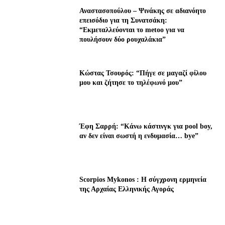
Αναστασοπούλου – Ψινάκης σε αδιανόητο
επεισόδιο για τη Συνατσάκη:
“Εκμεταλλεύονται το metoo για να
πουλήσουν δύο ρουχαλάκια”
Κώστας Τσουρός: “Πήγε σε μαγαζί φίλου
μου και ζήτησε το τηλέφωνό μου”
Έφη Σαρρή: “Κάνω κάστινγκ για pool boy,
αν δεν είναι σωστή η ενδυμασία… bye”
Scorpios Mykonos : Η σύγχρονη ερμηνεία
της Αρχαίας Ελληνικής Αγοράς