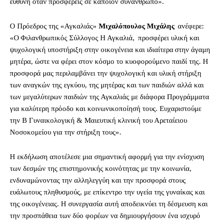
ευθύνη όταν προσφέρεις σε κάποιον συνάνθρωπο».
Ο Πρόεδρος της «Αγκαλιάς»
Μιχαλόπουλος Μιχάλης
ανέφερε:
«Ο Φιλανθρωπικός Σύλλογος Η Αγκαλιά, προσφέρει υλική και
ψυχολογική υποστήριξη στην οικογένεια και ιδιαίτερα στην άγαμη
μητέρα, ώστε να φέρει στον κόσμο το κυοφορούμενο παιδί της. Η
προσφορά μας περιλαμβάνει την ψυχολογική και υλική στήριξη
των αναγκών της εγκύου, της μητέρας και των παιδιών αλλά και
των μεγαλύτερων παιδιών της Αγκαλιάς με διάφορα Προγράμματα
για καλύτερη πρόοδο και κοινωνικοποίησή τους. Ευχαριστούμε
την Β Γυναικολογική & Μαιευτική κλινική του Αρεταίειου
Νοσοκομείου για την στήριξη τους».
Η εκδήλωση αποτέλεσε μια σημαντική αφορμή για την ενίσχυση
των δεσμών της επιστημονικής κοινότητας με την κοινωνία,
ενδυναμώνοντας την αλληλεγγύη και την προσφορά στους
ευάλωτους πληθυσμούς, με επίκεντρο την υγεία της γυναίκας και
της οικογένειας. Η συνεργασία αυτή αποδεικνύει τη δέσμευση και
την προσπάθεια των δύο φορέων να δημιουργήσουν ένα ισχυρό