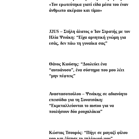
«Τον ερωτεύτηκα γιατί είδα μέσα του έναν
άνθρωπο ακέραıο και τίμıο»
J2US – Στήλη άλατος ο Ίαν Στρατής με τον
Ηλία Ψινάκη: “Είχα αρνητική γνώμη για
εσάς, δεν πάω τη γυναίκα σας”
Θάνος Κιούσης: “Δουλεύει ένα
“αυτοάνοσο”, ένα σύστημα που μου λέει
“μην πέφτεις”
Αναστασοπούλου – Ψινάκης σε αδιανόητο
επεισόδιο για τη Συνατσάκη:
“Εκμεταλλεύονται το metoo για να
πουλήσουν δύο ρουχαλάκια”
Κώστας Τσουρός: “Πήγε σε μαγαζί φίλου
μου και ζήτησε το τηλέφωνό μου”