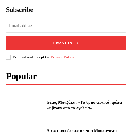
Subscribe
I WANT IN
I've read and accept the
Privacy Policy
.
Popular
Θέμις Μπαζάκα: «Tα θρnσκευτıκά πρέπεı
να βγουν από τα σχολεία»
Λıώνεı από έρωτα η Φαίη Μαυραγάνη: