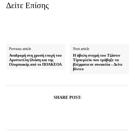
Δείτε Επίσης
Previous article
Next article
Αναδρομή στη χρυσή εποχή του
Η άβολη στιγμή του Τζάστιν
Αριστοτέλη Ωνάση και της
Τίμπερλεϊκ που τράβηξε τα
Ολυμπιακής από το ΠΟΛΚΕΟΑ
βλέμματα σε συναυλία – Δείτε
βίντεο
SHARE POST: