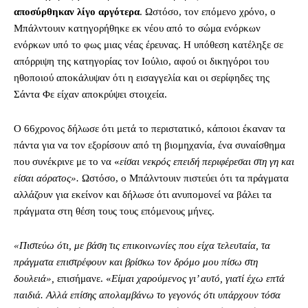
αποσύρθηκαν λίγο αργότερα
. Ωστόσο, τον επόμενο χρόνο, ο
Μπάλντουιν κατηγορήθηκε εκ νέου από το σώμα ενόρκων
ενόρκων υπό το φως μιας νέας έρευνας. Η υπόθεση κατέληξε σε
απόρριψη της κατηγορίας τον Ιούλιο, αφού οι δικηγόροι του
ηθοποιού αποκάλυψαν ότι η εισαγγελία και οι σερίφηδες της
Σάντα Φε είχαν αποκρύψει στοιχεία.
Ο 66χρονος δήλωσε ότι μετά το περιστατικό, κάποιοι έκαναν τα
πάντα για να τον εξορίσουν από τη βιομηχανία, ένα συναίσθημα
που συνέκρινε με το να «
είσαι νεκρός επειδή περιφέρεσαι στη γη και
είσαι αόρατος».
Ωστόσο, ο Μπάλντουιν πιστεύει ότι τα πράγματα
αλλάζουν για εκείνον και δήλωσε ότι ανυπομονεί να βάλει τα
πράγματα στη θέση τους τους επόμενους μήνες.
«Πιστεύω ότι, με βάση τις επικοινωνίες που είχα τελευταία, τα
πράγματα επιστρέφουν και βρίσκω τον δρόμο μου πίσω στη
δουλειά»,
επισήμανε. «
Είμαι χαρούμενος γι’ αυτό, γιατί έχω επτά
παιδιά. Αλλά επίσης απολαμβάνω το γεγονός ότι υπάρχουν τόσα