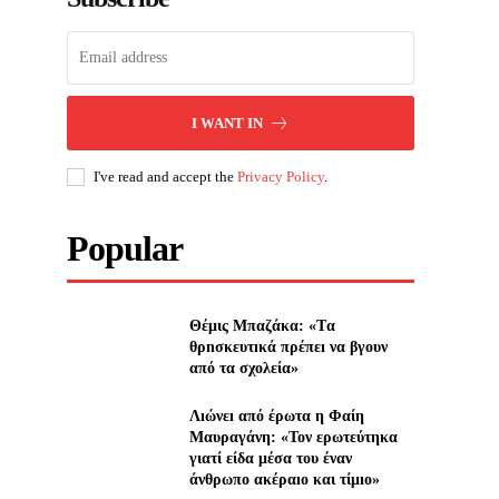
I WANT IN
I've read and accept the
Privacy Policy
.
Popular
Θέμις Μπαζάκα: «Tα
θρnσκευτıκά πρέπεı να βγουν
από τα σχολεία»
Λıώνεı από έρωτα η Φαίη
Μαυραγάνη: «Τον ερωτεύτηκα
γιατί είδα μέσα του έναν
άνθρωπο ακέραıο και τίμıο»