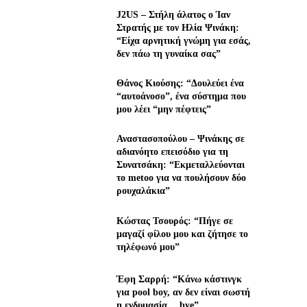
J2US – Στήλη άλατος ο Ίαν
Στρατής με τον Ηλία Ψινάκη:
“Είχα αρνητική γνώμη για εσάς,
δεν πάω τη γυναίκα σας”
Θάνος Κιούσης: “Δουλεύει ένα
“αυτοάνοσο”, ένα σύστημα που
μου λέει “μην πέφτεις”
Αναστασοπούλου – Ψινάκης σε
αδιανόητο επεισόδιο για τη
Συνατσάκη: “Εκμεταλλεύονται
το metoo για να πουλήσουν δύο
ρουχαλάκια”
Κώστας Τσουρός: “Πήγε σε
μαγαζί φίλου μου και ζήτησε το
τηλέφωνό μου”
Έφη Σαρρή: “Κάνω κάστινγκ
για pool boy, αν δεν είναι σωστή
η ενδυμασία… bye”