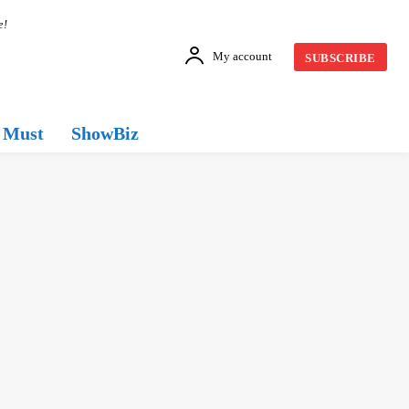
e!
My account
SUBSCRIBE
Must
ShowBiz