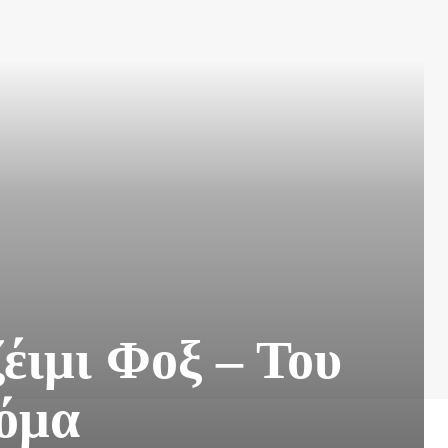
έιμι Φοξ – Του
τόμα