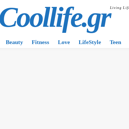
Coollife.gr
Living Lif
Beauty
Fitness
Love
LifeStyle
Teen