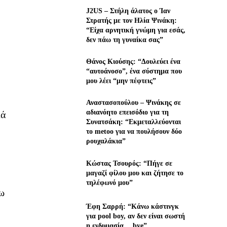
J2US – Στήλη άλατος ο Ίαν
Στρατής με τον Ηλία Ψινάκη:
“Είχα αρνητική γνώμη για εσάς,
δεν πάω τη γυναίκα σας”
Θάνος Κιούσης: “Δουλεύει ένα
“αυτοάνοσο”, ένα σύστημα που
μου λέει “μην πέφτεις”
Αναστασοπούλου – Ψινάκης σε
αδιανόητο επεισόδιο για τη
λά
Συνατσάκη: “Εκμεταλλεύονται
το metoo για να πουλήσουν δύο
ρουχαλάκια”
Κώστας Τσουρός: “Πήγε σε
μαγαζί φίλου μου και ζήτησε το
τηλέφωνό μου”
γω
Έφη Σαρρή: “Κάνω κάστινγκ
για pool boy, αν δεν είναι σωστή
η ενδυμασία… bye”