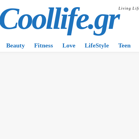
Coollife.gr
Living Lif
Beauty
Fitness
Love
LifeStyle
Teen