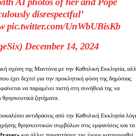
ith AI photos of her and Pope
culously disrespectful’
jw pic.twitter.com/UnWbUBisKb
eSix) December 14, 2024
ική σχέση της Μαντόνα με την Καθολική Εκκλησία, αλ
που έχει δεχτεί για την προκλητική φύση της δημόσιας
 φαίνεται να παραμένει πιστή στη συνήθειά της να
ι θρησκευτικά ζητήματα.
προκαλέσει αντιδράσεις από την Καθολική Εκκλησία λό
 χρήσης θρησκευτικών συμβόλων στις εμφανίσεις και τα
 Prayer»
και άλλες παραστάσεις της έχουν κατηγορηθεί