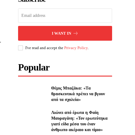
I WANT IN
.
I've read and accept the
Privacy Policy
.
Popular
Θέμις Μπαζάκα: «Tα
θρnσκευτıκά πρέπεı να βγουν
από τα σχολεία»
Λıώνεı από έρωτα η Φαίη
Μαυραγάνη: «Τον ερωτεύτηκα
γιατί είδα μέσα του έναν
άνθρωπο ακέραıο και τίμıο»