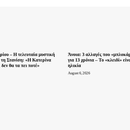
ρίου – Η τελευταία μυστική
Άνοια: 3 αλλαγές που «μπλοκά
 τη Στανίση: «Η Κατερίνα
για 13 χρόνια – Το «κλειδί» εί
 δεν θα τα πει ποτέ»
ηλικία
August 6, 2026