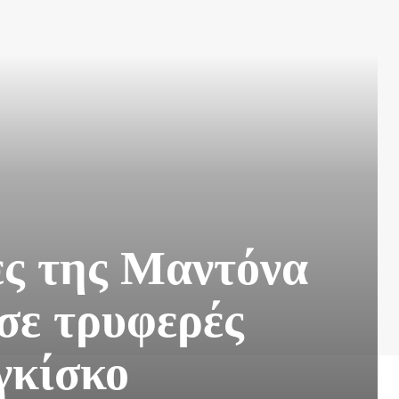
ες της Μαντόνα
 σε τρυφερές
γκίσκο