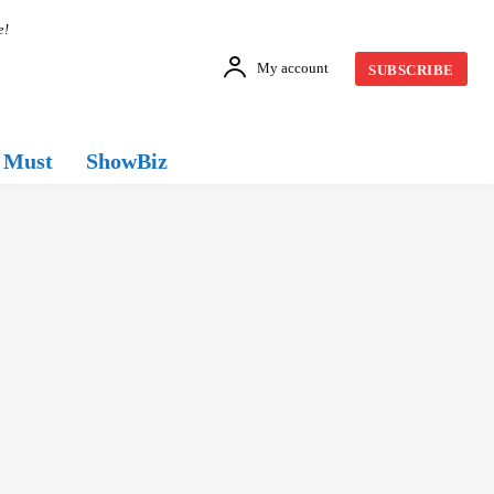
e!
My account
SUBSCRIBE
Must
ShowBiz