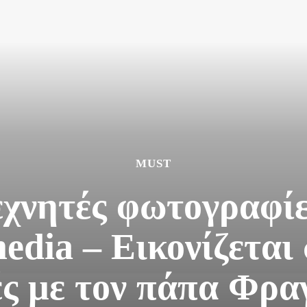
MUST
τεχνητές φωτογραφί
media – Εικονίζεται
ές με τον πάπα Φρα