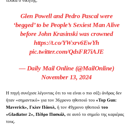
τελικά ο νικητής.
Glen Powell and Pedro Pascal were
‘begged’ to be People’s Sexiest Man Alive
before John Krasinski was crowned
https://t.co/YWxrv6EwYh
pic.twitter.com/QdsFR7iAJE
— Daily Mail Online (@MailOnline)
November 13, 2024
Η πηγή συνέχισε λέγοντας ότι το να είναι ο πιο σέξι άνδρας δεν
ήταν «σημαντικό» για τον 36χρονο ηθοποιό του
«Top Gun:
Maverick», Γκλεν Πάουλ,
ή τον 49χρονο ηθοποιό
του
«Gladiator 2», Πέδρο Πασκάλ,
σε αυτό το σημείο της καριέρας
τους.