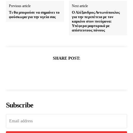
Previous article
Next article
Τι θα μπορούσε να σημαίνει το
Ο Αλέξανδρος Αντωνόπουλος
φούσκωμα για την υγεία σας
για την περιπέτεια με τον
καρκίνο στον πνεύμονα:
Υπέφερα μαρτυρικά με
απίστευτους πόνους
SHARE POST:
Subscribe