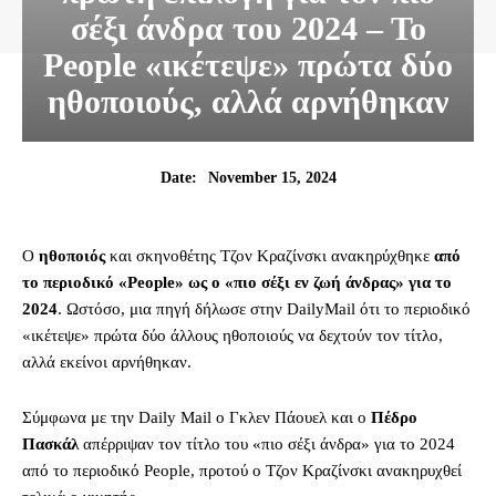
σέξι άνδρα του 2024 – Το
People «ικέτεψε» πρώτα δύο
ηθοποιούς, αλλά αρνήθηκαν
November 15, 2024
Date:
Ο
ηθοποιός
και σκηνοθέτης Τζον Κραζίνσκι ανακηρύχθηκε
από
το περιοδικό «People» ως ο «πιο σέξι εν ζωή άνδρας» για το
2024
. Ωστόσο, μια πηγή δήλωσε στην DailyMail ότι το περιοδικό
«ικέτεψε» πρώτα δύο άλλους ηθοποιούς να δεχτούν τον τίτλο,
αλλά εκείνοι αρνήθηκαν.
Σύμφωνα με την Daily Mail ο Γκλεν Πάουελ και ο
Πέδρο
Πασκάλ
απέρριψαν τον τίτλο του «πιο σέξι άνδρα» για το 2024
από το περιοδικό People, προτού ο Τζον Κραζίνσκι ανακηρυχθεί