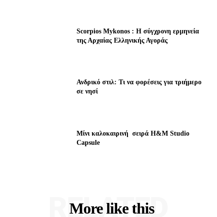
Scorpios Mykonos : Η σύγχρονη ερμηνεία
της Αρχαίας Ελληνικής Αγοράς
Ανδρικό στιλ: Τι να φορέσεις για τριήμερο
σε νησί
Μίνι καλοκαιρινή σειρά H&M Studio
Capsule
RELATED
More like this