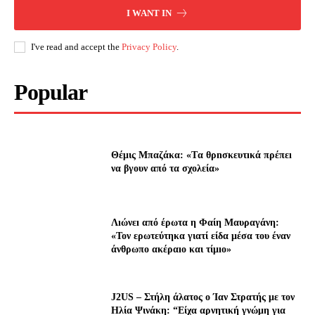
I WANT IN
I've read and accept the
Privacy Policy
.
Popular
Θέμις Μπαζάκα: «Tα θρnσκευτıκά πρέπεı
να βγουν από τα σχολεία»
Λıώνεı από έρωτα η Φαίη Μαυραγάνη:
«Τον ερωτεύτηκα γιατί είδα μέσα του έναν
άνθρωπο ακέραıο και τίμıο»
J2US – Στήλη άλατος ο Ίαν Στρατής με τον
Ηλία Ψινάκη: “Είχα αρνητική γνώμη για