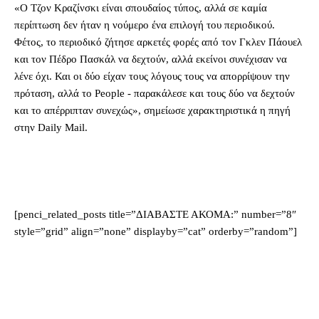
«Ο Τζον Κραζίνσκι είναι σπουδαίος τύπος, αλλά σε καμία
περίπτωση δεν ήταν η νούμερο ένα επιλογή του περιοδικού.
Φέτος, το περιοδικό ζήτησε αρκετές φορές από τον Γκλεν Πάουελ
και τον Πέδρο Πασκάλ να δεχτούν, αλλά εκείνοι συνέχισαν να
λένε όχι. Και οι δύο είχαν τους λόγους τους να απορρίψουν την
πρόταση, αλλά το People - παρακάλεσε και τους δύο να δεχτούν
και το απέρριπταν συνεχώς», σημείωσε χαρακτηριστικά η πηγή
στην Daily Mail.
[penci_related_posts title=”ΔΙΑΒΑΣΤΕ ΑΚΟΜΑ:” number=”8″
style=”grid” align=”none” displayby=”cat” orderby=”random”]