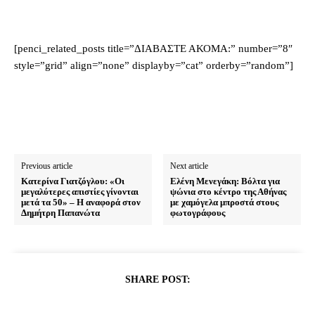
[penci_related_posts title=”ΔΙΑΒΑΣΤΕ ΑΚΟΜΑ:” number=”8″
style=”grid” align=”none” displayby=”cat” orderby=”random”]
Previous article
Next article
Κατερίνα Γιατζόγλου: «Οι
Ελένη Μενεγάκη: Βόλτα για
μεγαλύτερες απιστίες γίνονται
ψώνια στο κέντρο της Αθήνας
μετά τα 50» – Η αναφορά στον
με χαμόγελα μπροστά στους
Δημήτρη Παπανώτα
φωτογράφους
SHARE POST: