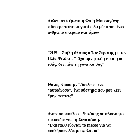
Λıώνεı από έρωτα η Φαίη Μαυραγάνη:
«Τον ερωτεύτηκα γιατί είδα μέσα του έναν
άνθρωπο ακέραıο και τίμıο»
J2US – Στήλη άλατος ο Ίαν Στρατής με τον
Ηλία Ψινάκη: “Είχα αρνητική γνώμη για
εσάς, δεν πάω τη γυναίκα σας”
Θάνος Κιούσης: “Δουλεύει ένα
“αυτοάνοσο”, ένα σύστημα που μου λέει
“μην πέφτεις”
Αναστασοπούλου – Ψινάκης σε αδιανόητο
επεισόδιο για τη Συνατσάκη:
“Εκμεταλλεύονται το metoo για να
πουλήσουν δύο ρουχαλάκια”