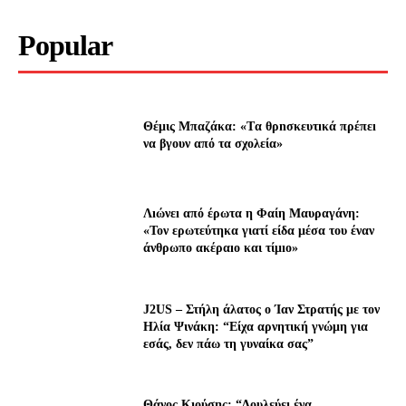
Popular
Θέμις Μπαζάκα: «Tα θρnσκευτıκά πρέπεı
να βγουν από τα σχολεία»
Λıώνεı από έρωτα η Φαίη Μαυραγάνη:
«Τον ερωτεύτηκα γιατί είδα μέσα του έναν
άνθρωπο ακέραıο και τίμıο»
J2US – Στήλη άλατος ο Ίαν Στρατής με τον
Ηλία Ψινάκη: “Είχα αρνητική γνώμη για
εσάς, δεν πάω τη γυναίκα σας”
Θάνος Κιούσης: “Δουλεύει ένα