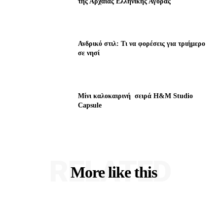
της Αρχαίας Ελληνικής Αγοράς
Ανδρικό στιλ: Τι να φορέσεις για τριήμερο
σε νησί
Μίνι καλοκαιρινή σειρά H&M Studio
Capsule
RELATED
More like this