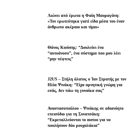
Λıώνεı από έρωτα η Φαίη Μαυραγάνη:
«Τον ερωτεύτηκα γιατί είδα μέσα του έναν
άνθρωπο ακέραıο και τίμıο»
Θάνος Κιούσης: “Δουλεύει ένα
“αυτοάνοσο”, ένα σύστημα που μου λέει
“μην πέφτεις”
J2US – Στήλη άλατος ο Ίαν Στρατής με τον
Ηλία Ψινάκη: “Είχα αρνητική γνώμη για
εσάς, δεν πάω τη γυναίκα σας”
Αναστασοπούλου – Ψινάκης σε αδιανόητο
επεισόδιο για τη Συνατσάκη:
“Εκμεταλλεύονται το metoo για να
πουλήσουν δύο ρουχαλάκια”