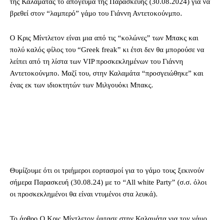
της Καλαμάτας το απόγευμα της Παρασκευής (30.08.2024) για να
βρεθεί στον “λαμπερό” γάμο του Γιάννη Αντετοκούνμπο.
Ο Κρις Μίντλετον είναι μια από τις “κολώνες” των Μπακς και
πολύ καλός φίλος του “
Greek freak”
κι έτσι δεν θα μπορούσε να
λείπει από τη λίστα των
VIP
προσκεκλημένων του Γιάννη
Αντετοκούνμπο. Μαζί του, στην Καλαμάτα “προσγειώθηκε” και
ένας εκ των ιδιοκτητών των Μιλγουόκι Μπακς.
Θυμίζουμε ότι οι τριήμεροι εορτασμοί για το γάμο τους ξεκινούν
σήμερα Παρασκευή (30.08.24) με το “All white Party” (σ.σ. όλοι
οι προσκεκλημένοι θα είναι ντυμένοι στα λευκά).
To άρθρο Ο Κρις Μίντλετον έφτασε στην Καλαμάτα για τον γάμο