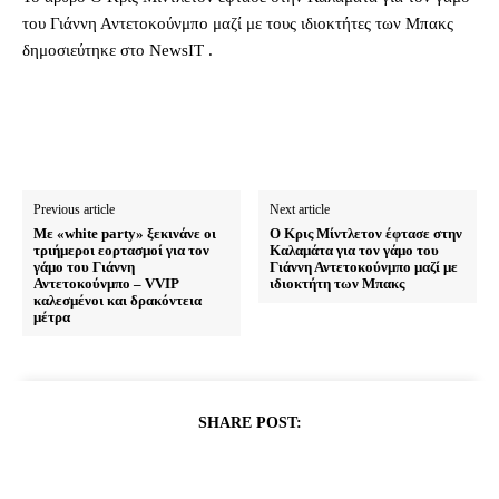
του Γιάννη Αντετοκούνμπο μαζί με τους ιδιοκτήτες των Μπακς
δημοσιεύτηκε στο NewsIT .
Previous article
Next article
Με «white party» ξεκινάνε οι
Ο Κρις Μίντλετον έφτασε στην
τριήμεροι εορτασμοί για τον
Καλαμάτα για τον γάμο του
γάμο του Γιάννη
Γιάννη Αντετοκούνμπο μαζί με
Αντετοκούνμπο – VVIP
ιδιοκτήτη των Μπακς
καλεσμένοι και δρακόντεια
μέτρα
SHARE POST: