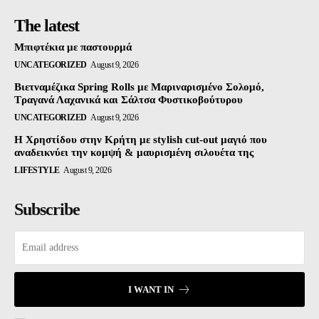
The latest
Mπιφτέκια με παστουρμά
UNCATEGORIZED
August 9, 2026
Βιετναμέζικα Spring Rolls με Μαριναρισμένο Σολομό,
Τραγανά Λαχανικά και Σάλτσα Φυστικοβούτυρου
UNCATEGORIZED
August 9, 2026
Η Χρηστίδου στην Κρήτη με stylish cut-out μαγιό που
αναδεικνύει την κομψή & μαυρισμένη σιλουέτα της
LIFESTYLE
August 9, 2026
Subscribe
I WANT IN