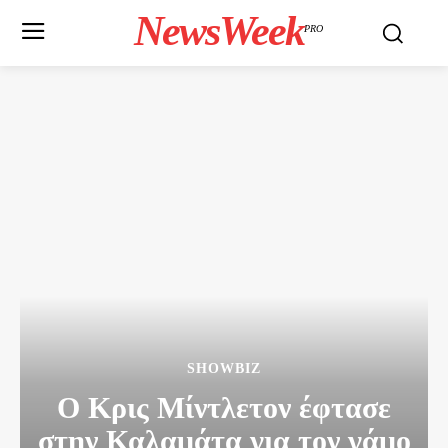
NewsWeek
PRO
SHOWBIZ
Ο Κρις Μίντλετον έφτασε
στην Καλαμάτα για τον γάμο