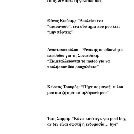
εσάς, δεν πάω τη γυναίκα σας”
Θάνος Κιούσης: “Δουλεύει ένα
“αυτοάνοσο”, ένα σύστημα που μου λέει
“μην πέφτεις”
Αναστασοπούλου – Ψινάκης σε αδιανόητο
επεισόδιο για τη Συνατσάκη:
“Εκμεταλλεύονται το metoo για να
πουλήσουν δύο ρουχαλάκια”
Κώστας Τσουρός: “Πήγε σε μαγαζί φίλου
μου και ζήτησε το τηλέφωνό μου”
Έφη Σαρρή: “Κάνω κάστινγκ για pool boy,
αν δεν είναι σωστή η ενδυμασία… bye”