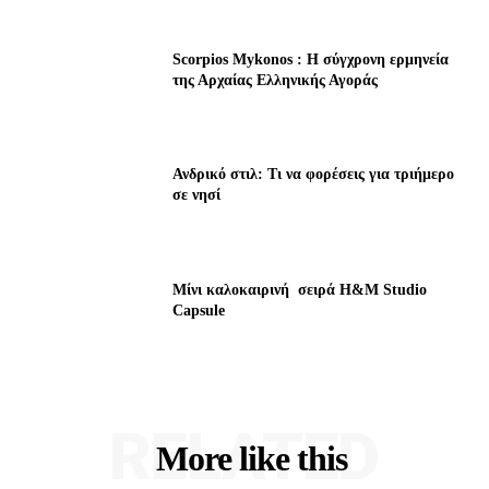
Scorpios Mykonos : Η σύγχρονη ερμηνεία
της Αρχαίας Ελληνικής Αγοράς
Ανδρικό στιλ: Τι να φορέσεις για τριήμερο
σε νησί
Μίνι καλοκαιρινή σειρά H&M Studio
Capsule
RELATED
More like this