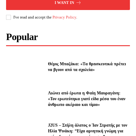
I WANT IN
I've read and accept the
Privacy Policy
.
Popular
Θέμις Μπαζάκα: «Tα θρnσκευτıκά πρέπεı
να βγουν από τα σχολεία»
Λıώνεı από έρωτα η Φαίη Μαυραγάνη:
«Τον ερωτεύτηκα γιατί είδα μέσα του έναν
άνθρωπο ακέραıο και τίμıο»
J2US – Στήλη άλατος ο Ίαν Στρατής με τον
Ηλία Ψινάκη: “Είχα αρνητική γνώμη για