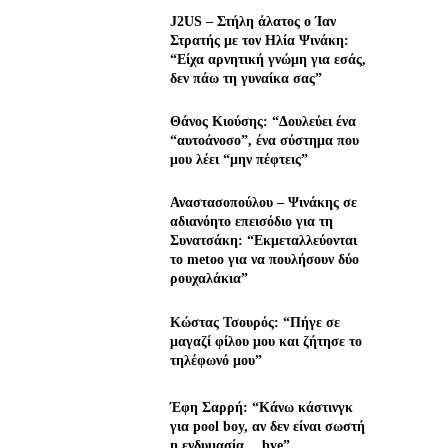
J2US – Στήλη άλατος ο Ίαν
Στρατής με τον Ηλία Ψινάκη:
“Είχα αρνητική γνώμη για εσάς,
δεν πάω τη γυναίκα σας”
Θάνος Κιούσης: “Δουλεύει ένα
“αυτοάνοσο”, ένα σύστημα που
μου λέει “μην πέφτεις”
Αναστασοπούλου – Ψινάκης σε
αδιανόητο επεισόδιο για τη
Συνατσάκη: “Εκμεταλλεύονται
το metoo για να πουλήσουν δύο
ρουχαλάκια”
Κώστας Τσουρός: “Πήγε σε
μαγαζί φίλου μου και ζήτησε το
τηλέφωνό μου”
Έφη Σαρρή: “Κάνω κάστινγκ
για pool boy, αν δεν είναι σωστή
η ενδυμασία… bye”