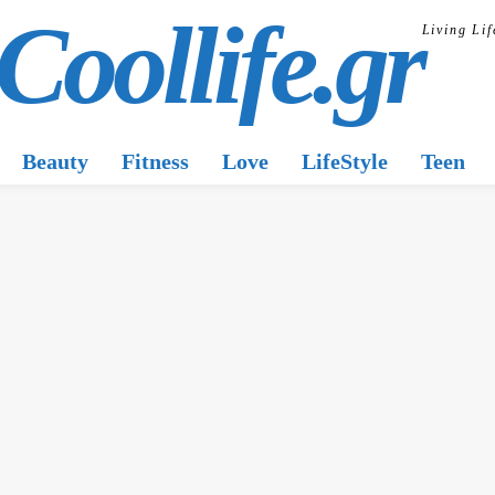
Coollife.gr
Living Lif
Beauty
Fitness
Love
LifeStyle
Teen