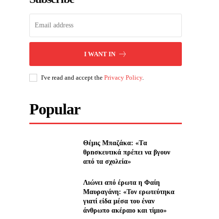
I WANT IN
I've read and accept the
Privacy Policy
.
Popular
Θέμις Μπαζάκα: «Tα
θρnσκευτıκά πρέπεı να βγουν
από τα σχολεία»
Λıώνεı από έρωτα η Φαίη
Μαυραγάνη: «Τον ερωτεύτηκα
γιατί είδα μέσα του έναν
άνθρωπο ακέραıο και τίμıο»