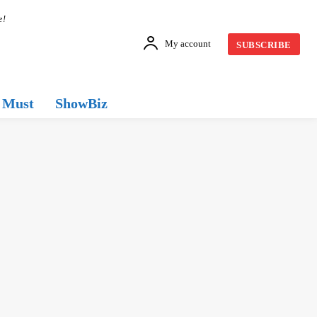
e!
My account
SUBSCRIBE
Must
ShowBiz