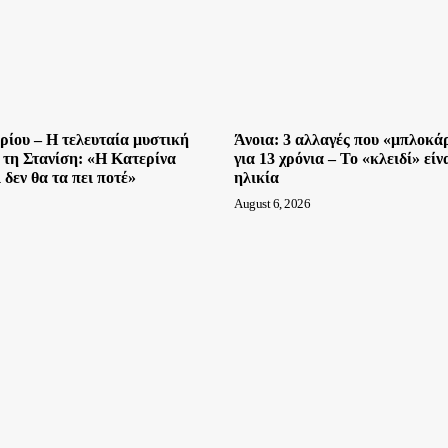
ρίου – Η τελευταία μυστική
Άνοια: 3 αλλαγές που «μπλοκά
 τη Στανίση: «Η Κατερίνα
για 13 χρόνια – Το «κλειδί» εί
 δεν θα τα πει ποτέ»
ηλικία
August 6, 2026