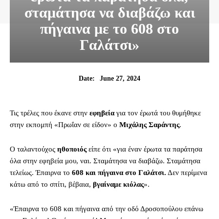
σταμάτησα να διαβάζω και
πήγαινα με το 608 στο
Γαλάτσι»
June 27, 2024
Date:
Τις τρέλες που έκανε στην
εφηβεία
για τον έρωτά του θυμήθηκε
στην εκπομπή «Πρωΐαν σε είδον» ο
Μιχάλης Σαράντης
.
Ο ταλαντούχος
ηθοποιός
είπε ότι «για έναν έρωτα τα παράτησα
όλα στην εφηβεία μου, ναι. Σταμάτησα να διαβάζω. Σταμάτησα
τελείως. Έπαιρνα το
608 και πήγαινα στο Γαλάτσι.
Δεν περίμενα
κάτω από το σπίτι, βέβαια,
βγαίναμε κιόλας
».
«Έπαιρνα το 608 και πήγαινα από την οδό Δροσοπούλου επάνω