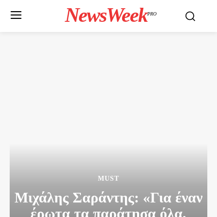
NewsWeek
PRO
MUST
Μιχάλης Σαράντης: «Για έναν
έρωτα τα παράτησα όλα,