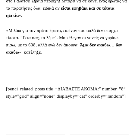
στο Γαλάτσι! Ωραία περιοχή! Μπορεί να σε κάνει ένας έρωτας να
τα παρατήσεις όλα, ειδικά αν
είσαι εφηβάκι και σε τέτοια
ηλικία
».
«Μιλάω για τον πρώτο έρωτα, εκείνον που απλά δεν υπάρχει
τίποτα. “Γεια σας, τα λέμε”. Μου έλεγαν οι γονείς να γυρίσω
πίσω, με το 608, αλλά εγώ δεν άκουγα.
Άμα δεν ακούω… δεν
ακούω
», κατέληξε.
[penci_related_posts title=”ΔΙΑΒΑΣΤΕ ΑΚΟΜΑ:” number=”8″
style=”grid” align=”none” displayby=”cat” orderby=”random”]