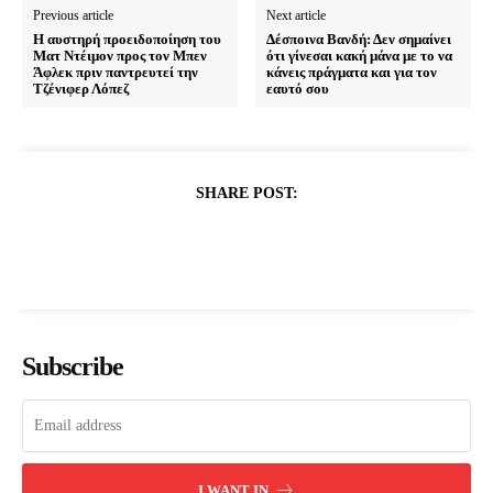
Previous article
Next article
Η αυστηρή προειδοποίηση του
Δέσποινα Βανδή: Δεν σημαίνει
Ματ Ντέιμον προς τον Μπεν
ότι γίνεσαι κακή μάνα με το να
Άφλεκ πριν παντρευτεί την
κάνεις πράγματα και για τον
Τζένιφερ Λόπεζ
εαυτό σου
SHARE POST:
Subscribe
I WANT IN