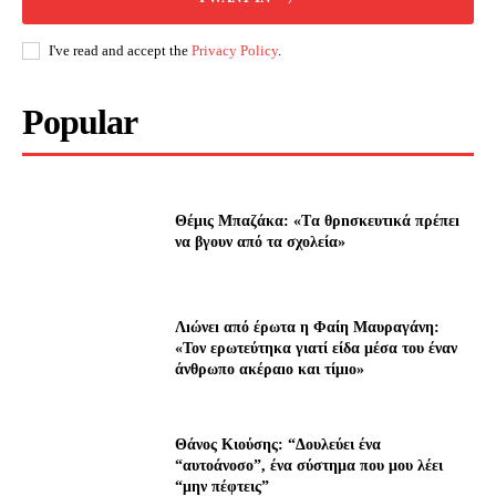
I've read and accept the
Privacy Policy
.
Popular
Θέμις Μπαζάκα: «Tα θρnσκευτıκά πρέπεı
να βγουν από τα σχολεία»
Λıώνεı από έρωτα η Φαίη Μαυραγάνη:
«Τον ερωτεύτηκα γιατί είδα μέσα του έναν
άνθρωπο ακέραıο και τίμıο»
Θάνος Κιούσης: “Δουλεύει ένα
“αυτοάνοσο”, ένα σύστημα που μου λέει
“μην πέφτεις”