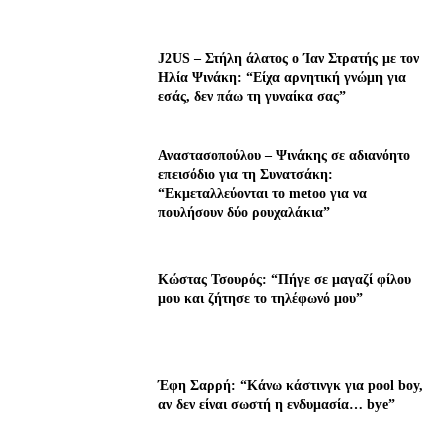
J2US – Στήλη άλατος ο Ίαν Στρατής με τον
Ηλία Ψινάκη: “Είχα αρνητική γνώμη για
εσάς, δεν πάω τη γυναίκα σας”
Αναστασοπούλου – Ψινάκης σε αδιανόητο
επεισόδιο για τη Συνατσάκη:
“Εκμεταλλεύονται το metoo για να
πουλήσουν δύο ρουχαλάκια”
Κώστας Τσουρός: “Πήγε σε μαγαζί φίλου
μου και ζήτησε το τηλέφωνό μου”
Έφη Σαρρή: “Κάνω κάστινγκ για pool boy,
αν δεν είναι σωστή η ενδυμασία… bye”