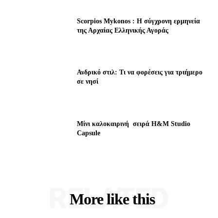
Scorpios Mykonos : Η σύγχρονη ερμηνεία
της Αρχαίας Ελληνικής Αγοράς
Ανδρικό στιλ: Τι να φορέσεις για τριήμερο
σε νησί
Μίνι καλοκαιρινή σειρά H&M Studio
Capsule
RELATED
More like this