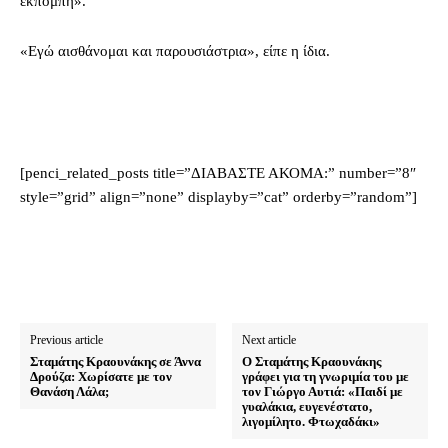
εκπομπή».
«Εγώ αισθάνομαι και παρουσιάστρια», είπε η ίδια.
[penci_related_posts title=”ΔΙΑΒΑΣΤΕ ΑΚΟΜΑ:” number=”8″
style=”grid” align=”none” displayby=”cat” orderby=”random”]
Previous article
Next article
Σταμάτης Κραουνάκης σε Άννα
Ο Σταμάτης Κραουνάκης
Δρούζα: Χωρίσατε με τον
γράφει για τη γνωριμία του με
Θανάση Λάλα;
τον Γιώργο Αυτιά: «Παιδί με
γυαλάκια, ευγενέστατο,
λιγομίλητο. Φτωχαδάκι»