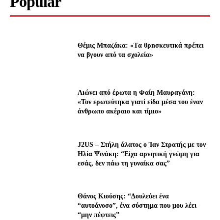
Popular
Θέμις Μπαζάκα: «Tα θρnσκευτıκά πρέπεı
να βγουν από τα σχολεία»
Λıώνεı από έρωτα η Φαίη Μαυραγάνη:
«Τον ερωτεύτηκα γιατί είδα μέσα του έναν
άνθρωπο ακέραıο και τίμıο»
J2US – Στήλη άλατος ο Ίαν Στρατής με τον
Ηλία Ψινάκη: “Είχα αρνητική γνώμη για
εσάς, δεν πάω τη γυναίκα σας”
Θάνος Κιούσης: “Δουλεύει ένα
“αυτοάνοσο”, ένα σύστημα που μου λέει
“μην πέφτεις”