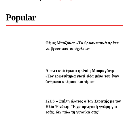
Popular
Θέμις Μπαζάκα: «Tα θρnσκευτıκά πρέπεı
να βγουν από τα σχολεία»
Λıώνεı από έρωτα η Φαίη Μαυραγάνη:
«Τον ερωτεύτηκα γιατί είδα μέσα του έναν
άνθρωπο ακέραıο και τίμıο»
J2US – Στήλη άλατος ο Ίαν Στρατής με τον
Ηλία Ψινάκη: “Είχα αρνητική γνώμη για
εσάς, δεν πάω τη γυναίκα σας”