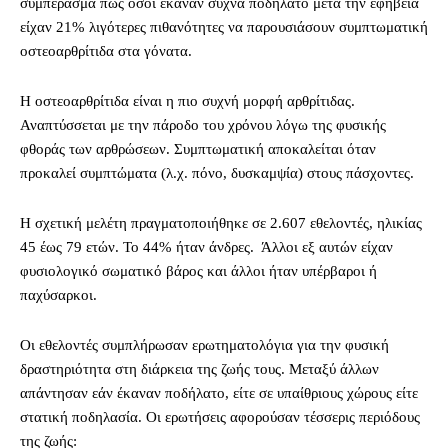
συμπέρασμα πως όσοι έκαναν συχνά ποδήλατο μετά την εφηβεία
είχαν 21% λιγότερες πιθανότητες να παρουσιάσουν συμπτωματική
οστεοαρθρίτιδα στα γόνατα.
Η οστεοαρθρίτιδα είναι η πιο συχνή μορφή αρθρίτιδας.
Αναπτύσσεται με την πάροδο του χρόνου λόγω της φυσικής
φθοράς των αρθρώσεων. Συμπτωματική αποκαλείται όταν
προκαλεί συμπτώματα (λ.χ. πόνο, δυσκαμψία) στους πάσχοντες.
Η σχετική μελέτη πραγματοποιήθηκε σε 2.607 εθελοντές, ηλικίας
45 έως 79 ετών. Το 44% ήταν άνδρες. Άλλοι εξ αυτών είχαν
φυσιολογικό σωματικό βάρος και άλλοι ήταν υπέρβαροι ή
παχύσαρκοι.
Οι εθελοντές συμπλήρωσαν ερωτηματολόγια για την φυσική
δραστηριότητα στη διάρκεια της ζωής τους. Μεταξύ άλλων
απάντησαν εάν έκαναν ποδήλατο, είτε σε υπαίθριους χώρους είτε
στατική ποδηλασία. Οι ερωτήσεις αφορούσαν τέσσερις περιόδους
της ζωής: