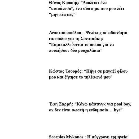
Θάνος Κιούσης: “Δουλεύει ένα
“αυτοάνοσο”, ένα σύστημα που μου λέει
“μην πέφτεις”
Αναστασοπούλου – Ψινάκης σε αδιανόητο
επεισόδιο για τη Συνατσάκη:
“Εκμεταλλεύονται το metoo για να
πουλήσουν δύο ρουχαλάκια”
Κώστας Τσουρός: “Πήγε σε μαγαζί φίλου
μου και ζήτησε το τηλέφωνό μου”
Έφη Σαρρή: “Κάνω κάστινγκ για pool boy,
αν δεν είναι σωστή η ενδυμασία… bye”
Scorpios Mykonos : Η σύγχρονη ερμηνεία